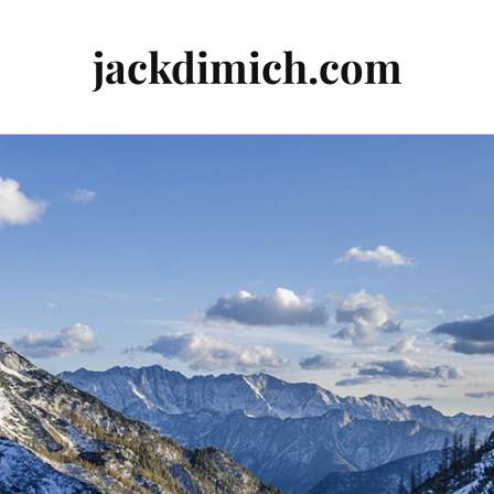
jackdimich.com