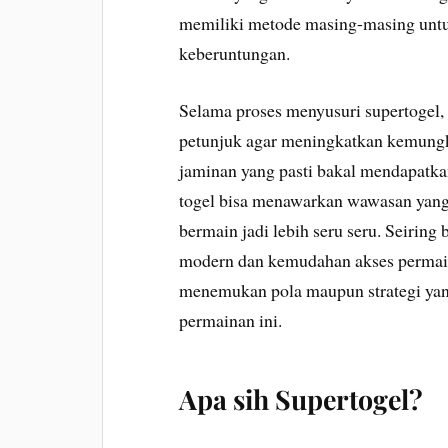
memiliki metode masing-masing unt
keberuntungan.
Selama proses menyusuri supertogel, 
petunjuk agar meningkatkan kemungk
jaminan yang pasti bakal mendapatka
togel bisa menawarkan wawasan yan
bermain jadi lebih seru seru. Seiri
modern dan kemudahan akses permain
menemukan pola maupun strategi yan
permainan ini.
Apa sih Supertogel?