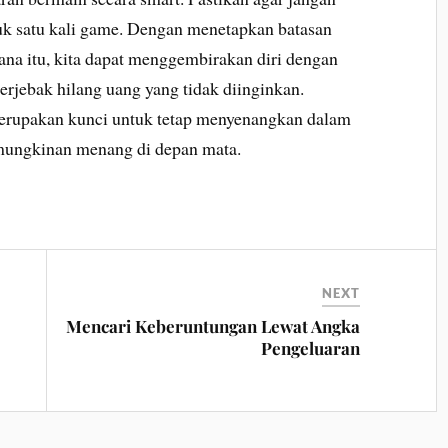
k satu kali game. Dengan menetapkan batasan
cana itu, kita dapat menggembirakan diri dengan
erjebak hilang uang yang tidak diinginkan.
erupakan kunci untuk tetap menyenangkan dalam
ungkinan menang di depan mata.
NEXT
Mencari Keberuntungan Lewat Angka
Pengeluaran