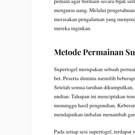
pemain agar bermain secara bijak ser
menguras uang. Melalui pengetahuan y
merasakan pengalaman yang menyena
mereka inginkan.
Metode Permainan Su
Supertogel merupakan sebuah permai
bet. Peserta diminta memilih beberapa
Setelah semua taruhan dikumpulkan
undian. Tahapan ini menciptakan tensi
menunggu hasil pengundian. Keberan
mendapatkan imbalan menambah game
Pada setiap sesi supertogel, terdapat v