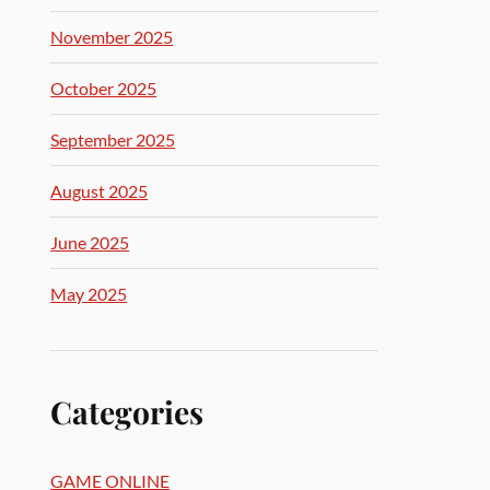
November 2025
October 2025
September 2025
August 2025
June 2025
May 2025
Categories
GAME ONLINE