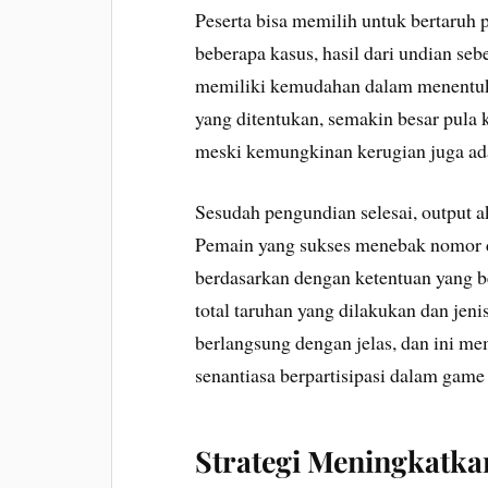
Peserta bisa memilih untuk bertaruh 
beberapa kasus, hasil dari undian se
memiliki kemudahan dalam menentuka
yang ditentukan, semakin besar pul
meski kemungkinan kerugian juga ad
Sesudah pengundian selesai, output a
Pemain yang sukses menebak nomor 
berdasarkan dengan ketentuan yang be
total taruhan yang dilakukan dan jenis
berlangsung dengan jelas, dan ini m
senantiasa berpartisipasi dalam game
Strategi Meningkatk