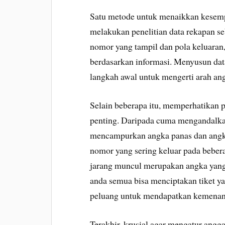
Satu metode untuk menaikkan kesempa
melakukan penelitian data rekapan s
nomor yang tampil dan pola keluaran
berdasarkan informasi. Menyusun data
langkah awal untuk mengerti arah an
Selain beberapa itu, memperhatikan 
penting. Daripada cuma mengandalk
mencampurkan angka panas dan angk
nomor yang sering keluar pada beber
jarang muncul merupakan angka yang 
anda semua bisa menciptakan tiket y
peluang untuk mendapatkan kemenan
Terakhir, krusial agar mengatur angg