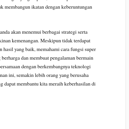
uk membangun ikatan dengan keberuntungan
anda akan menemui berbagai strategi serta
inan kemenangan. Meskipun tidak terdapat
n hasil yang baik, memahami cara fungsi super
g berharga dan membuat pengalaman bermain
ng bersamaan dengan berkembangnya teknologi
an ini, semakin lebih orang yang berusaha
g dapat membantu kita meraih keberhasilan di