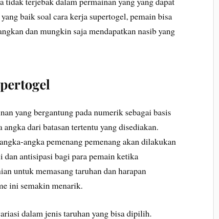
ta tidak terjebak dalam permainan yang yang dapat
ang baik soal cara kerja supertogel, pemain bisa
ngkan dan mungkin saja mendapatkan nasib yang
pertogel
nan yang bergantung pada numerik sebagai basis
 angka dari batasan tertentu yang disediakan.
, angka-angka pemenang pemenang akan dilakukan
 dan antisipasi bagi para pemain ketika
ian untuk memasang taruhan dan harapan
 ini semakin menarik.
ariasi dalam jenis taruhan yang bisa dipilih.