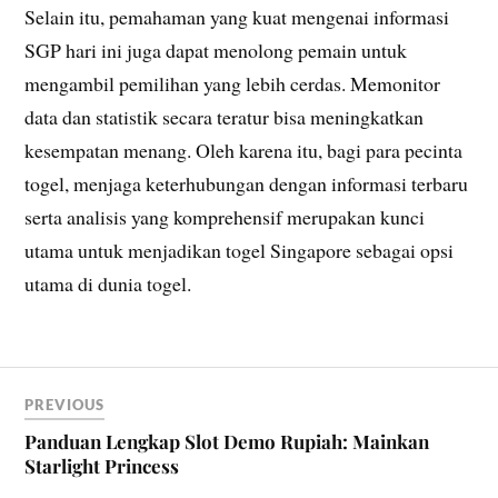
Selain itu, pemahaman yang kuat mengenai informasi
SGP hari ini juga dapat menolong pemain untuk
mengambil pemilihan yang lebih cerdas. Memonitor
data dan statistik secara teratur bisa meningkatkan
kesempatan menang. Oleh karena itu, bagi para pecinta
togel, menjaga keterhubungan dengan informasi terbaru
serta analisis yang komprehensif merupakan kunci
utama untuk menjadikan togel Singapore sebagai opsi
utama di dunia togel.
PREVIOUS
Panduan Lengkap Slot Demo Rupiah: Mainkan
Starlight Princess