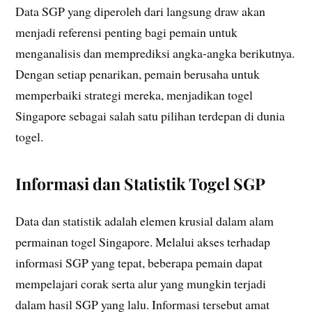
Data SGP yang diperoleh dari langsung draw akan
menjadi referensi penting bagi pemain untuk
menganalisis dan memprediksi angka-angka berikutnya.
Dengan setiap penarikan, pemain berusaha untuk
memperbaiki strategi mereka, menjadikan togel
Singapore sebagai salah satu pilihan terdepan di dunia
togel.
Informasi dan Statistik Togel SGP
Data dan statistik adalah elemen krusial dalam alam
permainan togel Singapore. Melalui akses terhadap
informasi SGP yang tepat, beberapa pemain dapat
mempelajari corak serta alur yang mungkin terjadi
dalam hasil SGP yang lalu. Informasi tersebut amat