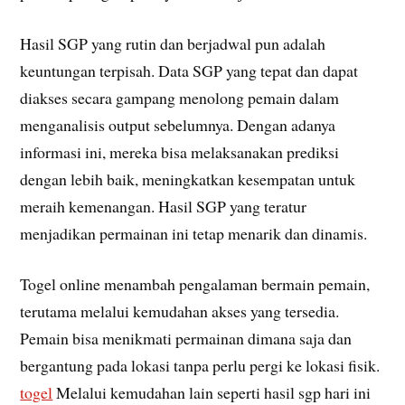
Hasil SGP yang rutin dan berjadwal pun adalah
keuntungan terpisah. Data SGP yang tepat dan dapat
diakses secara gampang menolong pemain dalam
menganalisis output sebelumnya. Dengan adanya
informasi ini, mereka bisa melaksanakan prediksi
dengan lebih baik, meningkatkan kesempatan untuk
meraih kemenangan. Hasil SGP yang teratur
menjadikan permainan ini tetap menarik dan dinamis.
Togel online menambah pengalaman bermain pemain,
terutama melalui kemudahan akses yang tersedia.
Pemain bisa menikmati permainan dimana saja dan
bergantung pada lokasi tanpa perlu pergi ke lokasi fisik.
togel
Melalui kemudahan lain seperti hasil sgp hari ini