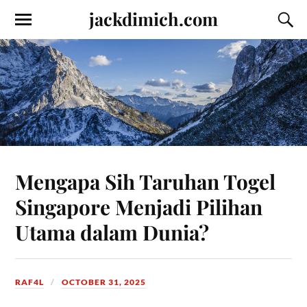
jackdimich.com
Mengapa Sih Taruhan Togel
Singapore Menjadi Pilihan
Utama dalam Dunia?
RAF4L
OCTOBER 31, 2025