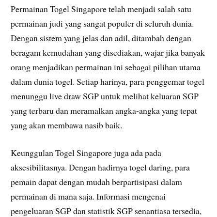
Permainan Togel Singapore telah menjadi salah satu
permainan judi yang sangat populer di seluruh dunia.
Dengan sistem yang jelas dan adil, ditambah dengan
beragam kemudahan yang disediakan, wajar jika banyak
orang menjadikan permainan ini sebagai pilihan utama
dalam dunia togel. Setiap harinya, para penggemar togel
menunggu live draw SGP untuk melihat keluaran SGP
yang terbaru dan meramalkan angka-angka yang tepat
yang akan membawa nasib baik.
Keunggulan Togel Singapore juga ada pada
aksesibilitasnya. Dengan hadirnya togel daring, para
pemain dapat dengan mudah berpartisipasi dalam
permainan di mana saja. Informasi mengenai
pengeluaran SGP dan statistik SGP senantiasa tersedia,