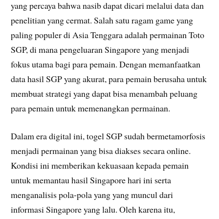
yang percaya bahwa nasib dapat dicari melalui data dan
penelitian yang cermat. Salah satu ragam game yang
paling populer di Asia Tenggara adalah permainan Toto
SGP, di mana pengeluaran Singapore yang menjadi
fokus utama bagi para pemain. Dengan memanfaatkan
data hasil SGP yang akurat, para pemain berusaha untuk
membuat strategi yang dapat bisa menambah peluang
para pemain untuk memenangkan permainan.
Dalam era digital ini, togel SGP sudah bermetamorfosis
menjadi permainan yang bisa diakses secara online.
Kondisi ini memberikan kekuasaan kepada pemain
untuk memantau hasil Singapore hari ini serta
menganalisis pola-pola yang yang muncul dari
informasi Singapore yang lalu. Oleh karena itu,