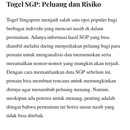
Togel SGP: Peluang dan Risiko
Togel Singapore menjadi salah satu opsi populer bagi
berbagai individu yang mencari nasib di dalam
permainan. Adanya informasi hasil SGP yang bisa
diambil melalui daring menyediakan peluang bagi para
pemain untuk menganalisis dan merumuskan serta
meramalkan nomor-nomor yang mungkin akan terjadi.
Dengan cara memanfaatkan data SGP sebelum ini,
pemain bisa membuat rencana untuk memungkinkan
dirinya agar menambah peluang menang. Namun,
meskipun ada potensi untuk menang, penting adalah
diingat bahwa permainan ini berisi unsur nasib yang
tidak bisa ditebak.