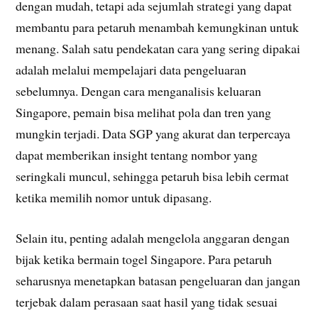
dengan mudah, tetapi ada sejumlah strategi yang dapat
membantu para petaruh menambah kemungkinan untuk
menang. Salah satu pendekatan cara yang sering dipakai
adalah melalui mempelajari data pengeluaran
sebelumnya. Dengan cara menganalisis keluaran
Singapore, pemain bisa melihat pola dan tren yang
mungkin terjadi. Data SGP yang akurat dan terpercaya
dapat memberikan insight tentang nombor yang
seringkali muncul, sehingga petaruh bisa lebih cermat
ketika memilih nomor untuk dipasang.
Selain itu, penting adalah mengelola anggaran dengan
bijak ketika bermain togel Singapore. Para petaruh
seharusnya menetapkan batasan pengeluaran dan jangan
terjebak dalam perasaan saat hasil yang tidak sesuai