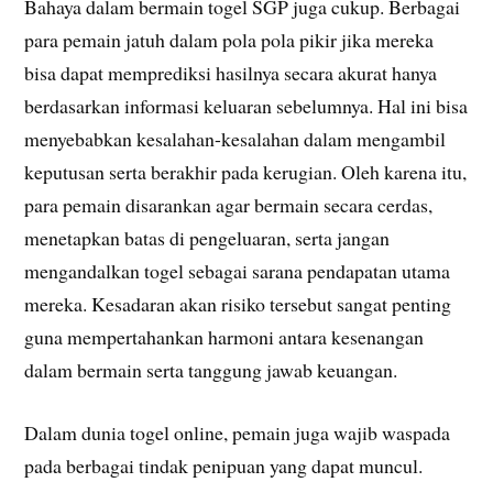
Bahaya dalam bermain togel SGP juga cukup. Berbagai
para pemain jatuh dalam pola pola pikir jika mereka
bisa dapat memprediksi hasilnya secara akurat hanya
berdasarkan informasi keluaran sebelumnya. Hal ini bisa
menyebabkan kesalahan-kesalahan dalam mengambil
keputusan serta berakhir pada kerugian. Oleh karena itu,
para pemain disarankan agar bermain secara cerdas,
menetapkan batas di pengeluaran, serta jangan
mengandalkan togel sebagai sarana pendapatan utama
mereka. Kesadaran akan risiko tersebut sangat penting
guna mempertahankan harmoni antara kesenangan
dalam bermain serta tanggung jawab keuangan.
Dalam dunia togel online, pemain juga wajib waspada
pada berbagai tindak penipuan yang dapat muncul.