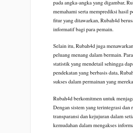
pada angka-angka yang digambar, R
memahami serta memprediksi hasil pe
fitur yang ditawarkan, Rubah4d ber
informatif bagi para pemain.
Selain itu, Rubah4d juga menawarkan
peluang menang dalam bermain. Para 
statistik yang mendetail sehingga da
pendekatan yang berbasis data, Rub
sukses dalam permainan yang mereka 
Rubah4d berkomitmen untuk menjag
Dengan sistem yang terintegrasi dan
transparansi dan kejujuran dalam set
kemudahan dalam mengakses informas