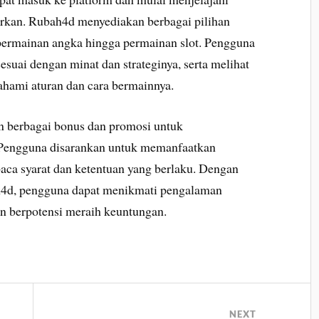
arkan. Rubah4d menyediakan berbagai pilihan
permainan angka hingga permainan slot. Pengguna
esuai dengan minat dan strateginya, serta melihat
hami aturan dan cara bermainnya.
n berbagai bonus dan promosi untuk
Pengguna disarankan untuk memanfaatkan
ca syarat dan ketentuan yang berlaku. Dengan
d, pengguna dapat menikmati pengalaman
n berpotensi meraih keuntungan.
NEXT