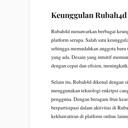
Keunggulan Rubah4d
Rubah4d menawarkan berbagai keun
platform serupa. Salah satu keunggu
sehingga memudahkan anggota baru u
yang ada. Desain yang intuitif mem
dengan cepat dan efisien, meningkat
Selain itu, Rubah4d dikenal dengan s
menggunakan teknologi enkripsi cang
pengguna. Dengan beragam fitur keam
berpartisipasi dalam aktivitas di Rub
kekhawatiran di platform online lainn