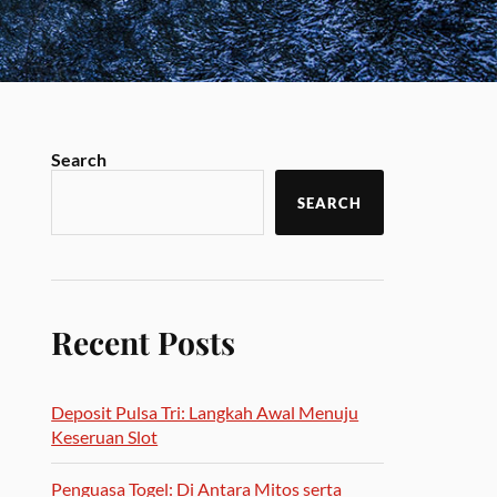
Search
SEARCH
Recent Posts
Deposit Pulsa Tri: Langkah Awal Menuju
Keseruan Slot
Penguasa Togel: Di Antara Mitos serta