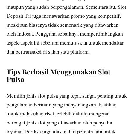
maupun yang sudah berpengalaman. Sementara itu, Slot
Deposit Tri juga menawarkan promo yang kompetitif,
meskipun biasanya tidak semenarik yang ditawarkan
oleh Indosat. Pengguna sebaiknya mempertimbangkan
aspek-aspek ini sebelum memutuskan untuk mendaftar
dan bertransaksi di salah satu platform.
Tips Berhasil Menggunakan Slot
Pulsa
Memilih jenis slot pulsa yang tepat sangat penting untuk
pengalaman bermain yang menyenangkan. Pastikan
untuk melakukan riset terlebih dahulu mengenai
berbagai jenis slot yang ditawarkan oleh penyedia
layanan. Periksa juga ulasan dari pemain lain untuk