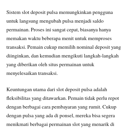
Sistem slot deposit pulsa memungkinkan pengguna
untuk langsung mengubah pulsa menjadi saldo
permainan. Proses ini sangat cepat, biasanya hanya
memakan waktu beberapa menit untuk memproses
transaksi. Pemain cukup memilih nominal deposit yang
diinginkan, dan kemudian mengikuti langkah-langkah
yang diberikan oleh situs permainan untuk
menyelesaikan transaksi.
Keuntungan utama dari slot deposit pulsa adalah
fleksibilitas yang ditawarkan. Pemain tidak perlu repot
dengan berbagai cara pembayaran yang rumit. Cukup
dengan pulsa yang ada di ponsel, mereka bisa segera
menikmati berbagai permainan slot yang menarik di