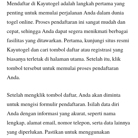
Mendaftar di Kayutogel adalah langkah pertama yang
penting untuk memulai perjalanan Anda dalam dunia
togel online. Proses pendaftaran ini sangat mudah dan
cepat, sehingga Anda dapat segera menikmati berbagai
fasilitas yang ditawarkan. Pertama, kunjungi situs resmi
Kayutogel dan cari tombol daftar atau registrasi yang
biasanya terletak di halaman utama. Setelah itu, klik
tombol tersebut untuk memulai proses pendaftaran
Anda.
Setelah mengklik tombol daftar, Anda akan diminta
untuk mengisi formulir pendaftaran. Isilah data diri
Anda dengan informasi yang akurat, seperti nama
lengkap, alamat email, nomor telepon, serta data lainnya
yang diperlukan. Pastikan untuk menggunakan