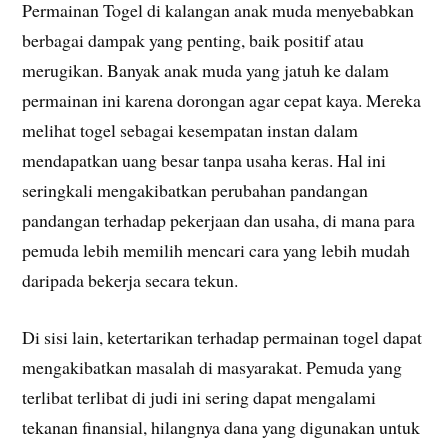
Permainan Togel di kalangan anak muda menyebabkan
berbagai dampak yang penting, baik positif atau
merugikan. Banyak anak muda yang jatuh ke dalam
permainan ini karena dorongan agar cepat kaya. Mereka
melihat togel sebagai kesempatan instan dalam
mendapatkan uang besar tanpa usaha keras. Hal ini
seringkali mengakibatkan perubahan pandangan
pandangan terhadap pekerjaan dan usaha, di mana para
pemuda lebih memilih mencari cara yang lebih mudah
daripada bekerja secara tekun.
Di sisi lain, ketertarikan terhadap permainan togel dapat
mengakibatkan masalah di masyarakat. Pemuda yang
terlibat terlibat di judi ini sering dapat mengalami
tekanan finansial, hilangnya dana yang digunakan untuk