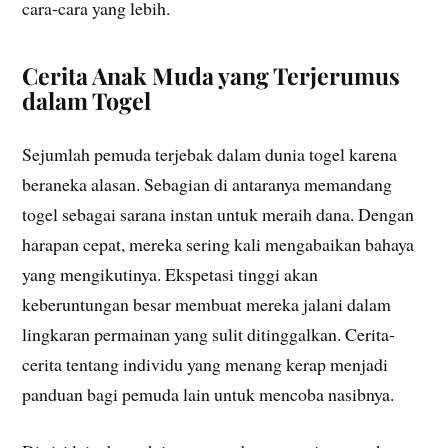
cara-cara yang lebih.
Cerita Anak Muda yang Terjerumus
dalam Togel
Sejumlah pemuda terjebak dalam dunia togel karena
beraneka alasan. Sebagian di antaranya memandang
togel sebagai sarana instan untuk meraih dana. Dengan
harapan cepat, mereka sering kali mengabaikan bahaya
yang mengikutinya. Ekspetasi tinggi akan
keberuntungan besar membuat mereka jalani dalam
lingkaran permainan yang sulit ditinggalkan. Cerita-
cerita tentang individu yang menang kerap menjadi
panduan bagi pemuda lain untuk mencoba nasibnya.