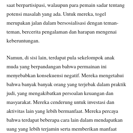
saat berpartisipasi, walaupun para pemain sadar tentang
potensi masalah yang ada. Untuk mereka, togel
merupakan jalan dalam bersosialisasi dengan teman-
teman, bercerita pengalaman dan harapan mengenai
keberuntungan.
Namun, di sisi lain, terdapat pula sekelompok anak
muda yang berpandangan bahwa permainan ini
menyebabkan konsekuensi negatif. Mereka mengetahui
bahwa banyak banyak orang yang terjebak dalam praktik
judi, yang mengakibatkan persoalan keuangan dan
masyarakat. Mereka cenderung untuk investasi dan
aktivitas lain yang lebih bermanfaat. Mereka percaya
bahwa terdapat beberapa cara lain dalam mendapatkan
uang yang lebih terjamin serta memberikan manfaat