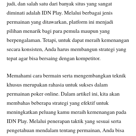
judi, dan salah satu dari banyak situs yang sangat
diminati adalah IDN Play. Melalui berbagai jenis
permainan yang ditawarkan, platform ini menjadi
pilihan menarik bagi para pemula maupun yang
berpengalaman. Tetapi, untuk dapat meraih kemenangan
secara konsisten, Anda harus membangun strategi yang
tepat agar bisa bersaing dengan kompetitor.
Memahami cara bermain serta mengembangkan teknik
khusus merupakan rahasia untuk sukses dalam
permainan poker online. Dalam artikel ini, kita akan
membahas beberapa strategi yang efektif untuk
meningkatkan peluang kamu meraih kemenangan pada
IDN Play. Melalui penerapan taktik yang sesuai serta
pengetahuan mendalam tentang permainan, Anda bisa