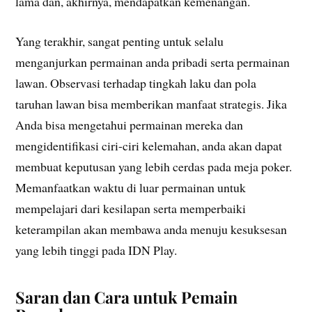
lama dan, akhirnya, mendapatkan kemenangan.
Yang terakhir, sangat penting untuk selalu
menganjurkan permainan anda pribadi serta permainan
lawan. Observasi terhadap tingkah laku dan pola
taruhan lawan bisa memberikan manfaat strategis. Jika
Anda bisa mengetahui permainan mereka dan
mengidentifikasi ciri-ciri kelemahan, anda akan dapat
membuat keputusan yang lebih cerdas pada meja poker.
Memanfaatkan waktu di luar permainan untuk
mempelajari dari kesilapan serta memperbaiki
keterampilan akan membawa anda menuju kesuksesan
yang lebih tinggi pada IDN Play.
Saran dan Cara untuk Pemain