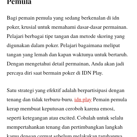
Pemula
Bagi pemain pemula yang sedang berkenalan di idn
poker, krusial untuk memahami dasar-dasar permainan.
Pelajari berbagai tipe tangan dan metode skoring yang
digunakan dalam poker. Pelajari bagaimana melipat
tangan yang lemah dan kapan waktunya untuk bertaruh.
Dengan mengetahui detail permainan, Anda akan jadi
percaya diri saat bermain poker di IDN Play.
Satu strategi yang efektif adalah berpartisipasi dengan
tenang dan tidak terburu-buru.
idn play
Pemain pemula
kerap membuat keputusan ceroboh karena emosi,
seperti ketegangan atau excited. Cobalah untuk selalu
mempertahankan tenang dan pertimbangkan langkah
kamu dengan cermat sebelum melakukan taruhannya.