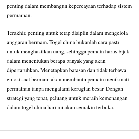
penting dalam membangun kepercayaan terhadap sistem
permainan.
Terakhir, penting untuk tetap disiplin dalam mengelola
anggaran bermain. Togel china bukanlah cara pasti
untuk menghasilkan uang, sehingga pemain harus bijak
dalam menentukan berapa banyak yang akan
dipertaruhkan. Menetapkan batasan dan tidak terbawa
emosi saat bermain akan membantu pemain menikmati
permainan tanpa mengalami kerugian besar. Dengan
strategi yang tepat, peluang untuk meraih kemenangan
dalam togel china hari ini akan semakin terbuka.