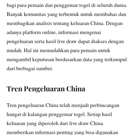
bagi para pemain dan penggemar togel di seluruh dunia.
Banyak komunitas yang terbentuk untuk membahas dan
membagikan analisis tentang keluaran China. Dengan
adanya platform online, informasi mengenai
pengeluaran serta hasil live draw dapat diakses dengan
mudah. Hal ini memudahkan para pemain untuk
mengambil keputusan berdasarkan data yang terkumpul
dari berbagai sumber.
Tren Pengeluaran China
Tren pengeluaran China telah menjadi perbincangan
hangat di kalangan penggemar togel. Setiap hasil
keluaran yang diperoleh dari live draw China
memberikan informasi penting yang bisa digunakan