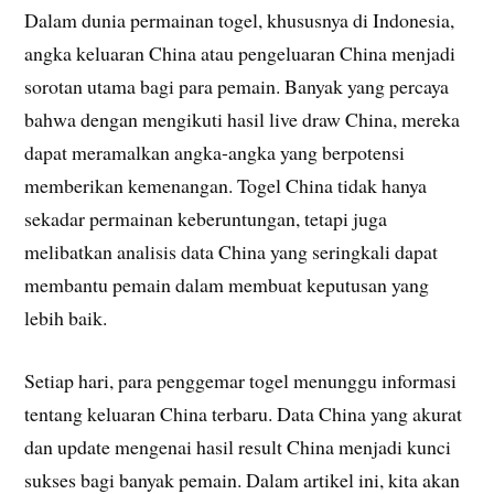
Dalam dunia permainan togel, khususnya di Indonesia,
angka keluaran China atau pengeluaran China menjadi
sorotan utama bagi para pemain. Banyak yang percaya
bahwa dengan mengikuti hasil live draw China, mereka
dapat meramalkan angka-angka yang berpotensi
memberikan kemenangan. Togel China tidak hanya
sekadar permainan keberuntungan, tetapi juga
melibatkan analisis data China yang seringkali dapat
membantu pemain dalam membuat keputusan yang
lebih baik.
Setiap hari, para penggemar togel menunggu informasi
tentang keluaran China terbaru. Data China yang akurat
dan update mengenai hasil result China menjadi kunci
sukses bagi banyak pemain. Dalam artikel ini, kita akan