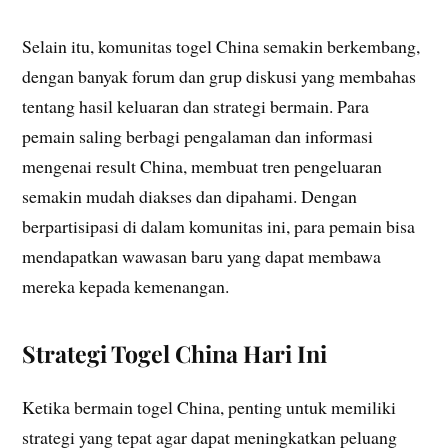
Selain itu, komunitas togel China semakin berkembang,
dengan banyak forum dan grup diskusi yang membahas
tentang hasil keluaran dan strategi bermain. Para
pemain saling berbagi pengalaman dan informasi
mengenai result China, membuat tren pengeluaran
semakin mudah diakses dan dipahami. Dengan
berpartisipasi di dalam komunitas ini, para pemain bisa
mendapatkan wawasan baru yang dapat membawa
mereka kepada kemenangan.
Strategi Togel China Hari Ini
Ketika bermain togel China, penting untuk memiliki
strategi yang tepat agar dapat meningkatkan peluang