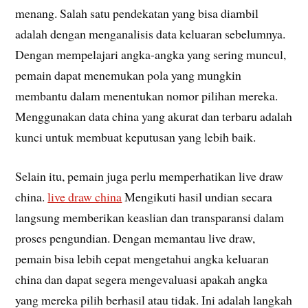
menang. Salah satu pendekatan yang bisa diambil
adalah dengan menganalisis data keluaran sebelumnya.
Dengan mempelajari angka-angka yang sering muncul,
pemain dapat menemukan pola yang mungkin
membantu dalam menentukan nomor pilihan mereka.
Menggunakan data china yang akurat dan terbaru adalah
kunci untuk membuat keputusan yang lebih baik.
Selain itu, pemain juga perlu memperhatikan live draw
china.
live draw china
Mengikuti hasil undian secara
langsung memberikan keaslian dan transparansi dalam
proses pengundian. Dengan memantau live draw,
pemain bisa lebih cepat mengetahui angka keluaran
china dan dapat segera mengevaluasi apakah angka
yang mereka pilih berhasil atau tidak. Ini adalah langkah