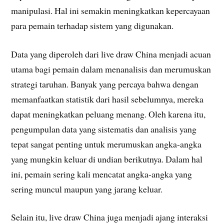
manipulasi. Hal ini semakin meningkatkan kepercayaan
para pemain terhadap sistem yang digunakan.
Data yang diperoleh dari live draw China menjadi acuan
utama bagi pemain dalam menanalisis dan merumuskan
strategi taruhan. Banyak yang percaya bahwa dengan
memanfaatkan statistik dari hasil sebelumnya, mereka
dapat meningkatkan peluang menang. Oleh karena itu,
pengumpulan data yang sistematis dan analisis yang
tepat sangat penting untuk merumuskan angka-angka
yang mungkin keluar di undian berikutnya. Dalam hal
ini, pemain sering kali mencatat angka-angka yang
sering muncul maupun yang jarang keluar.
Selain itu, live draw China juga menjadi ajang interaksi