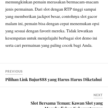
memungkinkan pemain merasakan bermacam-macam
jenis permainan. Dari slot dengan RTP tinggi sampai
yang memberikan jackpot besar, contohnya slot gacor
malam ini, pemain bisa dengan cepat menemukan opsi
yang sesuai dengan favorit mereka. Tidak lewatkan
kesempatan untuk menjelajahi berbagai slot demo ini
serta cari permainan yang paling cocok bagi Anda.
PREVIOUS
Pilihan Link Bujur888 yang Harus Harus Diketahui
NEXT
Slot Bersama Teman: Kawan Slot yang