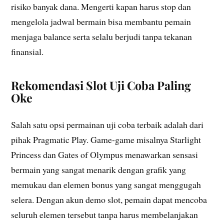
risiko banyak dana. Mengerti kapan harus stop dan
mengelola jadwal bermain bisa membantu pemain
menjaga balance serta selalu berjudi tanpa tekanan
finansial.
Rekomendasi Slot Uji Coba Paling
Oke
Salah satu opsi permainan uji coba terbaik adalah dari
pihak Pragmatic Play. Game-game misalnya Starlight
Princess dan Gates of Olympus menawarkan sensasi
bermain yang sangat menarik dengan grafik yang
memukau dan elemen bonus yang sangat menggugah
selera. Dengan akun demo slot, pemain dapat mencoba
seluruh elemen tersebut tanpa harus membelanjakan