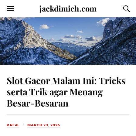
jackdimich.com
Slot Gacor Malam Ini: Tricks
serta Trik agar Menang
Besar-Besaran
RAF4L
MARCH 23, 2026