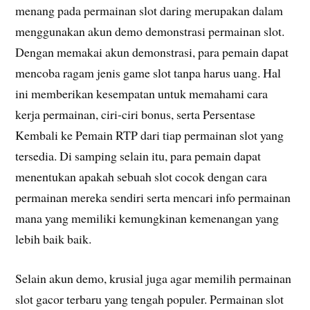
menang pada permainan slot daring merupakan dalam
menggunakan akun demo demonstrasi permainan slot.
Dengan memakai akun demonstrasi, para pemain dapat
mencoba ragam jenis game slot tanpa harus uang. Hal
ini memberikan kesempatan untuk memahami cara
kerja permainan, ciri-ciri bonus, serta Persentase
Kembali ke Pemain RTP dari tiap permainan slot yang
tersedia. Di samping selain itu, para pemain dapat
menentukan apakah sebuah slot cocok dengan cara
permainan mereka sendiri serta mencari info permainan
mana yang memiliki kemungkinan kemenangan yang
lebih baik baik.
Selain akun demo, krusial juga agar memilih permainan
slot gacor terbaru yang tengah populer. Permainan slot