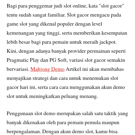
Bagi para penggemar judi slot online, kata "slot gacor"
tentu sudah sangat familiar. Slot gacor mengacu pada
game slot yang dikenal populer dengan level
kemenangan yang tinggi, serta memberikan kesempatan
lebih besar bagi para pemain untuk meraih jackpot.
Kini, dengan adanya banyak provider permainan seperti
Pragmatic Play dan PG Soft, variasi slot gacor semakin
bervariasi.
Mahjong Demo
Artikel ini akan membahas
menyajikan strategi dan cara untuk menemukan slot
gacor hari ini, serta cara cara menggunakan akun demo
slot untuk meningkatkan peluang menang.
Penggunaan slot demo merupakan salah satu taktik yang
banyak dikenakan oleh para pemain pemula maupun
berpengalaman. Dengan akun demo slot, kamu bisa