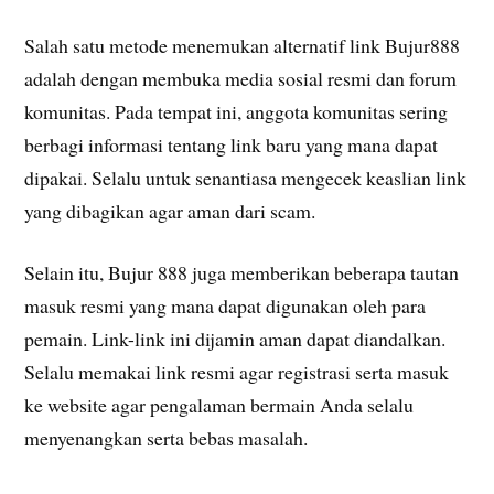
Salah satu metode menemukan alternatif link Bujur888
adalah dengan membuka media sosial resmi dan forum
komunitas. Pada tempat ini, anggota komunitas sering
berbagi informasi tentang link baru yang mana dapat
dipakai. Selalu untuk senantiasa mengecek keaslian link
yang dibagikan agar aman dari scam.
Selain itu, Bujur 888 juga memberikan beberapa tautan
masuk resmi yang mana dapat digunakan oleh para
pemain. Link-link ini dijamin aman dapat diandalkan.
Selalu memakai link resmi agar registrasi serta masuk
ke website agar pengalaman bermain Anda selalu
menyenangkan serta bebas masalah.