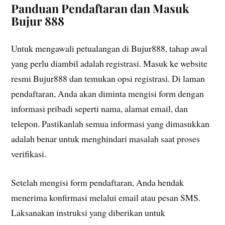
Panduan Pendaftaran dan Masuk
Bujur 888
Untuk mengawali petualangan di Bujur888, tahap awal
yang perlu diambil adalah registrasi. Masuk ke website
resmi Bujur888 dan temukan opsi registrasi. Di laman
pendaftaran, Anda akan diminta mengisi form dengan
informasi pribadi seperti nama, alamat email, dan
telepon. Pastikanlah semua informasi yang dimasukkan
adalah benar untuk menghindari masalah saat proses
verifikasi.
Setelah mengisi form pendaftaran, Anda hendak
menerima konfirmasi melalui email atau pesan SMS.
Laksanakan instruksi yang diberikan untuk