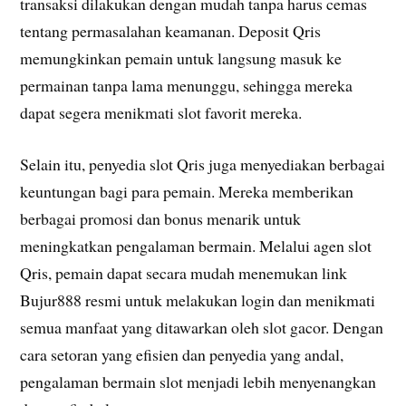
transaksi dilakukan dengan mudah tanpa harus cemas
tentang permasalahan keamanan. Deposit Qris
memungkinkan pemain untuk langsung masuk ke
permainan tanpa lama menunggu, sehingga mereka
dapat segera menikmati slot favorit mereka.
Selain itu, penyedia slot Qris juga menyediakan berbagai
keuntungan bagi para pemain. Mereka memberikan
berbagai promosi dan bonus menarik untuk
meningkatkan pengalaman bermain. Melalui agen slot
Qris, pemain dapat secara mudah menemukan link
Bujur888 resmi untuk melakukan login dan menikmati
semua manfaat yang ditawarkan oleh slot gacor. Dengan
cara setoran yang efisien dan penyedia yang andal,
pengalaman bermain slot menjadi lebih menyenangkan