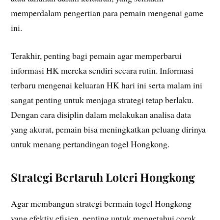
memperdalam pengertian para pemain mengenai game
ini.
Terakhir, penting bagi pemain agar memperbarui
informasi HK mereka sendiri secara rutin. Informasi
terbaru mengenai keluaran HK hari ini serta malam ini
sangat penting untuk menjaga strategi tetap berlaku.
Dengan cara disiplin dalam melakukan analisa data
yang akurat, pemain bisa meningkatkan peluang dirinya
untuk menang pertandingan togel Hongkong.
Strategi Bertaruh Loteri Hongkong
Agar membangun strategi bermain togel Hongkong
yang efektiv efisien, penting untuk mengetahui corak