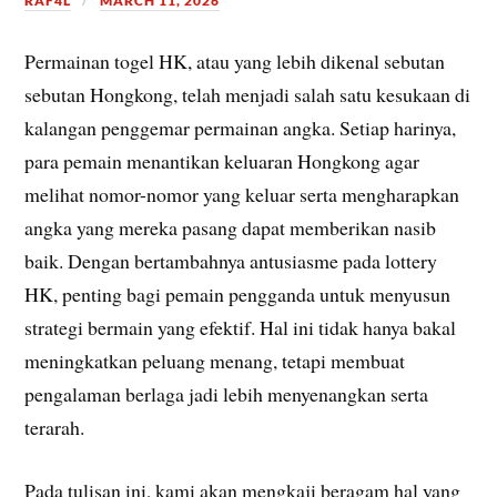
RAF4L
MARCH 11, 2026
Permainan togel HK, atau yang lebih dikenal sebutan
sebutan Hongkong, telah menjadi salah satu kesukaan di
kalangan penggemar permainan angka. Setiap harinya,
para pemain menantikan keluaran Hongkong agar
melihat nomor-nomor yang keluar serta mengharapkan
angka yang mereka pasang dapat memberikan nasib
baik. Dengan bertambahnya antusiasme pada lottery
HK, penting bagi pemain pengganda untuk menyusun
strategi bermain yang efektif. Hal ini tidak hanya bakal
meningkatkan peluang menang, tetapi membuat
pengalaman berlaga jadi lebih menyenangkan serta
terarah.
Pada tulisan ini, kami akan mengkaji beragam hal yang