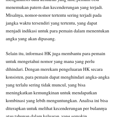
menemukan patern dan kecenderungan yang terjadi.
Misalnya, nomor-nomor tertentu sering terjadi pada
jangka waktu tersendiri yang tertentu, yang dapat
menjadi indikasi untuk para pemain dalam menentukan
angka yang akan dipasang.
Selain itu, informasi HK juga membantu para pemain
untuk mengetahui nomor yang mana yang perlu
dihindari. Dengan merekam pengeluaran HK secara
konsisten, para pemain dapat menghindari angka-angka
yang terlalu sering tidak muncul, yang bisa
meningkatkan kemungkinan untuk mendapatkan
kombinasi yang lebih menguntungkan. Analisa ini bisa
diterapkan untuk melihat kecenderungan per bulannya
atau tahunan dalam keluaran, yang semakin