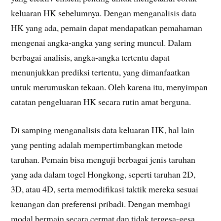
keluaran HK sebelumnya. Dengan menganalisis data
HK yang ada, pemain dapat mendapatkan pemahaman
mengenai angka-angka yang sering muncul. Dalam
berbagai analisis, angka-angka tertentu dapat
menunjukkan prediksi tertentu, yang dimanfaatkan
untuk merumuskan tekaan. Oleh karena itu, menyimpan
catatan pengeluaran HK secara rutin amat berguna.
Di samping menganalisis data keluaran HK, hal lain
yang penting adalah mempertimbangkan metode
taruhan. Pemain bisa menguji berbagai jenis taruhan
yang ada dalam togel Hongkong, seperti taruhan 2D,
3D, atau 4D, serta memodifikasi taktik mereka sesuai
keuangan dan preferensi pribadi. Dengan membagi
modal bermain secara cermat dan tidak tergesa-gesa