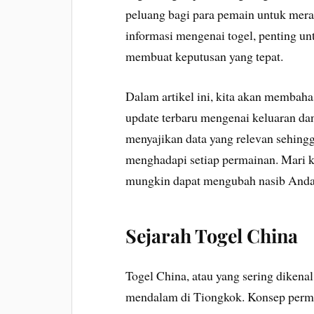
peluang bagi para pemain untuk mera
informasi mengenai togel, penting un
membuat keputusan yang tepat.
Dalam artikel ini, kita akan membaha
update terbaru mengenai keluaran dan
menyajikan data yang relevan sehing
menghadapi setiap permainan. Mari 
mungkin dapat mengubah nasib Anda 
Sejarah Togel China
Togel China, atau yang sering dikenal
mendalam di Tiongkok. Konsep permai