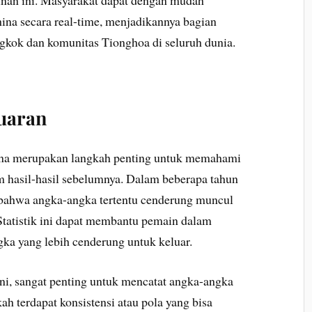
inan ini. Masyarakat dapat dengan mudah
hina secara real-time, menjadikannya bagian
ngkok dan komunitas Tionghoa di seluruh dunia.
luaran
hina merupakan langkah penting untuk memahami
m hasil-hasil sebelumnya. Dalam beberapa tahun
 bahwa angka-angka tertentu cenderung muncul
 Statistik ini dapat membantu pemain dalam
ka yang lebih cenderung untuk keluar.
ni, sangat penting untuk mencatat angka-angka
h terdapat konsistensi atau pola yang bisa