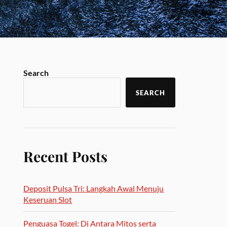
Search
SEARCH
Recent Posts
Deposit Pulsa Tri: Langkah Awal Menuju
Keseruan Slot
Penguasa Togel: Di Antara Mitos serta