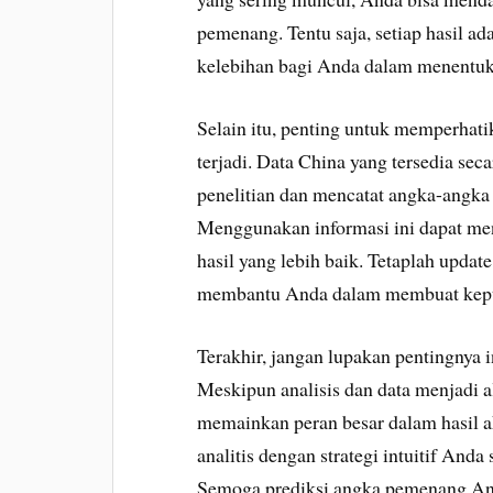
pemenang. Tentu saja, setiap hasil a
kelebihan bagi Anda dalam menentuk
Selain itu, penting untuk memperhati
terjadi. Data China yang tersedia s
penelitian dan mencatat angka-angka
Menggunakan informasi ini dapat m
hasil yang lebih baik. Tetaplah updat
membantu Anda dalam membuat keput
Terakhir, jangan lupakan pentingnya 
Meskipun analisis dan data menjadi a
memainkan peran besar dalam hasil a
analitis dengan strategi intuitif And
Semoga prediksi angka pemenang A