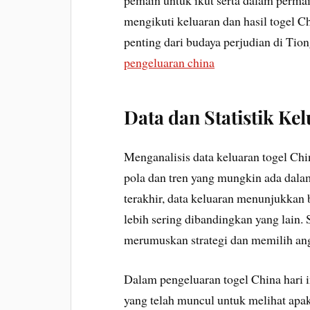
pemain untuk ikut serta dalam perma
mengikuti keluaran dan hasil togel C
penting dari budaya perjudian di Tio
pengeluaran china
Data dan Statistik Ke
Menganalisis data keluaran togel C
pola dan tren yang mungkin ada dala
terakhir, data keluaran menunjukkan
lebih sering dibandingkan yang lain.
merumuskan strategi dan memilih ang
Dalam pengeluaran togel China hari i
yang telah muncul untuk melihat apaka