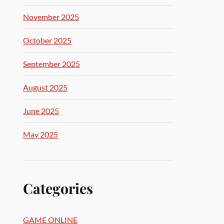
November 2025
October 2025
September 2025
August 2025
June 2025
May 2025
Categories
GAME ONLINE