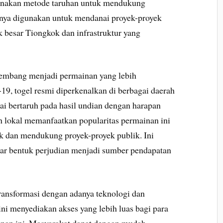
nakan metode taruhan untuk mendukung
lnya digunakan untuk mendanai proyek-proyek
besar Tiongkok dan infrastruktur yang
.
rkembang menjadi permainan yang lebih
-19, togel resmi diperkenalkan di berbagai daerah
ai bertaruh pada hasil undian dengan harapan
 lokal memanfaatkan popularitas permainan ini
k dan mendukung proyek-proyek publik. Ini
dar bentuk perjudian menjadi sumber pendapatan
transformasi dengan adanya teknologi dan
kini menyediakan akses yang lebih luas bagi para