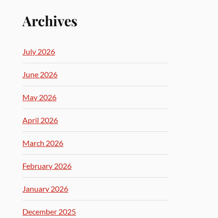
Archives
July 2026
June 2026
May 2026
April 2026
March 2026
February 2026
January 2026
December 2025