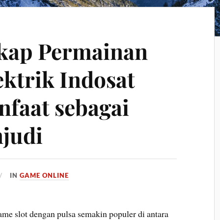
kap Permainan
ektrik Indosat
faat sebagai
judi
IN
GAME ONLINE
game slot dengan pulsa semakin populer di antara