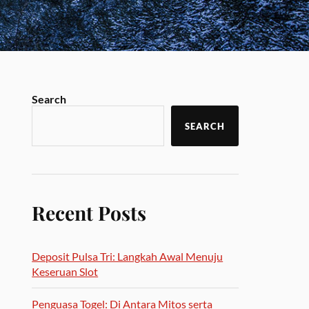
Search
SEARCH
Recent Posts
Deposit Pulsa Tri: Langkah Awal Menuju
Keseruan Slot
Penguasa Togel: Di Antara Mitos serta