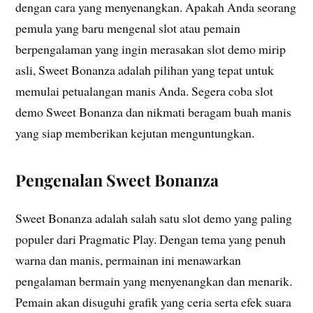
dengan cara yang menyenangkan. Apakah Anda seorang
pemula yang baru mengenal slot atau pemain
berpengalaman yang ingin merasakan slot demo mirip
asli, Sweet Bonanza adalah pilihan yang tepat untuk
memulai petualangan manis Anda. Segera coba slot
demo Sweet Bonanza dan nikmati beragam buah manis
yang siap memberikan kejutan menguntungkan.
Pengenalan Sweet Bonanza
Sweet Bonanza adalah salah satu slot demo yang paling
populer dari Pragmatic Play. Dengan tema yang penuh
warna dan manis, permainan ini menawarkan
pengalaman bermain yang menyenangkan dan menarik.
Pemain akan disuguhi grafik yang ceria serta efek suara