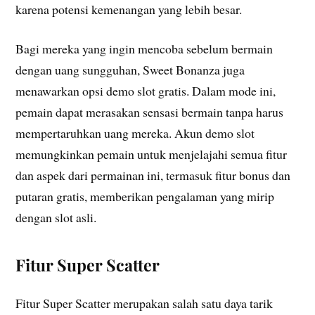
karena potensi kemenangan yang lebih besar.
Bagi mereka yang ingin mencoba sebelum bermain
dengan uang sungguhan, Sweet Bonanza juga
menawarkan opsi demo slot gratis. Dalam mode ini,
pemain dapat merasakan sensasi bermain tanpa harus
mempertaruhkan uang mereka. Akun demo slot
memungkinkan pemain untuk menjelajahi semua fitur
dan aspek dari permainan ini, termasuk fitur bonus dan
putaran gratis, memberikan pengalaman yang mirip
dengan slot asli.
Fitur Super Scatter
Fitur Super Scatter merupakan salah satu daya tarik