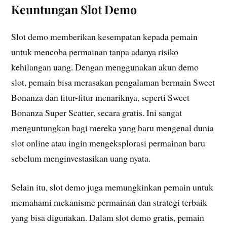
Keuntungan Slot Demo
Slot demo memberikan kesempatan kepada pemain
untuk mencoba permainan tanpa adanya risiko
kehilangan uang. Dengan menggunakan akun demo
slot, pemain bisa merasakan pengalaman bermain Sweet
Bonanza dan fitur-fitur menariknya, seperti Sweet
Bonanza Super Scatter, secara gratis. Ini sangat
menguntungkan bagi mereka yang baru mengenal dunia
slot online atau ingin mengeksplorasi permainan baru
sebelum menginvestasikan uang nyata.
Selain itu, slot demo juga memungkinkan pemain untuk
memahami mekanisme permainan dan strategi terbaik
yang bisa digunakan. Dalam slot demo gratis, pemain