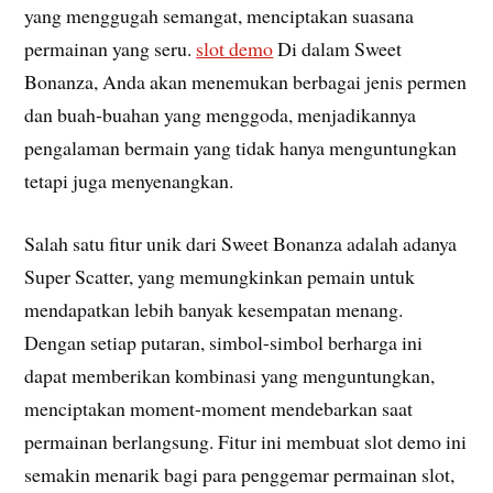
yang menggugah semangat, menciptakan suasana
permainan yang seru.
slot demo
Di dalam Sweet
Bonanza, Anda akan menemukan berbagai jenis permen
dan buah-buahan yang menggoda, menjadikannya
pengalaman bermain yang tidak hanya menguntungkan
tetapi juga menyenangkan.
Salah satu fitur unik dari Sweet Bonanza adalah adanya
Super Scatter, yang memungkinkan pemain untuk
mendapatkan lebih banyak kesempatan menang.
Dengan setiap putaran, simbol-simbol berharga ini
dapat memberikan kombinasi yang menguntungkan,
menciptakan moment-moment mendebarkan saat
permainan berlangsung. Fitur ini membuat slot demo ini
semakin menarik bagi para penggemar permainan slot,