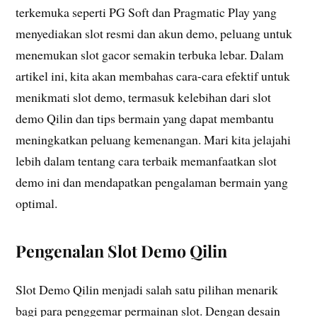
terkemuka seperti PG Soft dan Pragmatic Play yang
menyediakan slot resmi dan akun demo, peluang untuk
menemukan slot gacor semakin terbuka lebar. Dalam
artikel ini, kita akan membahas cara-cara efektif untuk
menikmati slot demo, termasuk kelebihan dari slot
demo Qilin dan tips bermain yang dapat membantu
meningkatkan peluang kemenangan. Mari kita jelajahi
lebih dalam tentang cara terbaik memanfaatkan slot
demo ini dan mendapatkan pengalaman bermain yang
optimal.
Pengenalan Slot Demo Qilin
Slot Demo Qilin menjadi salah satu pilihan menarik
bagi para penggemar permainan slot. Dengan desain