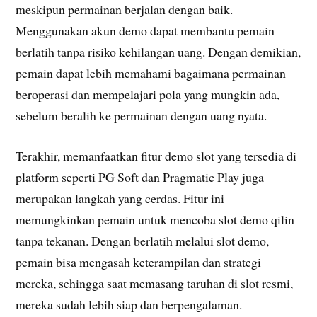
meskipun permainan berjalan dengan baik.
Menggunakan akun demo dapat membantu pemain
berlatih tanpa risiko kehilangan uang. Dengan demikian,
pemain dapat lebih memahami bagaimana permainan
beroperasi dan mempelajari pola yang mungkin ada,
sebelum beralih ke permainan dengan uang nyata.
Terakhir, memanfaatkan fitur demo slot yang tersedia di
platform seperti PG Soft dan Pragmatic Play juga
merupakan langkah yang cerdas. Fitur ini
memungkinkan pemain untuk mencoba slot demo qilin
tanpa tekanan. Dengan berlatih melalui slot demo,
pemain bisa mengasah keterampilan dan strategi
mereka, sehingga saat memasang taruhan di slot resmi,
mereka sudah lebih siap dan berpengalaman.