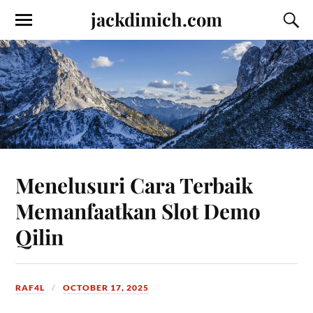
jackdimich.com
Menelusuri Cara Terbaik
Memanfaatkan Slot Demo
Qilin
RAF4L
OCTOBER 17, 2025