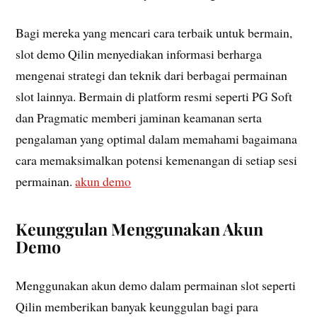
Bagi mereka yang mencari cara terbaik untuk bermain,
slot demo Qilin menyediakan informasi berharga
mengenai strategi dan teknik dari berbagai permainan
slot lainnya. Bermain di platform resmi seperti PG Soft
dan Pragmatic memberi jaminan keamanan serta
pengalaman yang optimal dalam memahami bagaimana
cara memaksimalkan potensi kemenangan di setiap sesi
permainan.
akun demo
Keunggulan Menggunakan Akun
Demo
Menggunakan akun demo dalam permainan slot seperti
Qilin memberikan banyak keunggulan bagi para