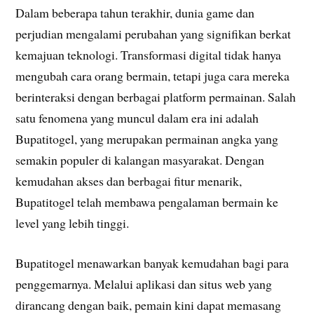
Dalam beberapa tahun terakhir, dunia game dan
perjudian mengalami perubahan yang signifikan berkat
kemajuan teknologi. Transformasi digital tidak hanya
mengubah cara orang bermain, tetapi juga cara mereka
berinteraksi dengan berbagai platform permainan. Salah
satu fenomena yang muncul dalam era ini adalah
Bupatitogel, yang merupakan permainan angka yang
semakin populer di kalangan masyarakat. Dengan
kemudahan akses dan berbagai fitur menarik,
Bupatitogel telah membawa pengalaman bermain ke
level yang lebih tinggi.
Bupatitogel menawarkan banyak kemudahan bagi para
penggemarnya. Melalui aplikasi dan situs web yang
dirancang dengan baik, pemain kini dapat memasang