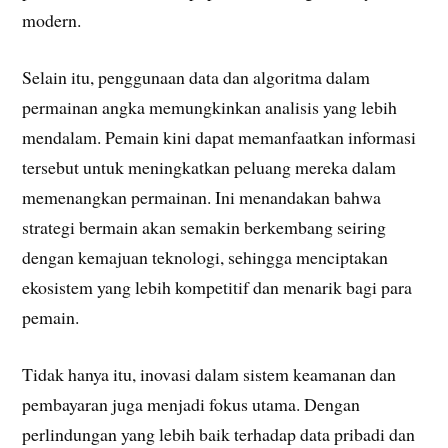
modern.
Selain itu, penggunaan data dan algoritma dalam
permainan angka memungkinkan analisis yang lebih
mendalam. Pemain kini dapat memanfaatkan informasi
tersebut untuk meningkatkan peluang mereka dalam
memenangkan permainan. Ini menandakan bahwa
strategi bermain akan semakin berkembang seiring
dengan kemajuan teknologi, sehingga menciptakan
ekosistem yang lebih kompetitif dan menarik bagi para
pemain.
Tidak hanya itu, inovasi dalam sistem keamanan dan
pembayaran juga menjadi fokus utama. Dengan
perlindungan yang lebih baik terhadap data pribadi dan