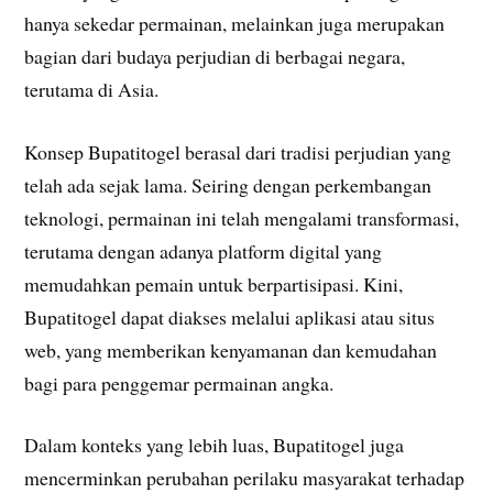
hanya sekedar permainan, melainkan juga merupakan
bagian dari budaya perjudian di berbagai negara,
terutama di Asia.
Konsep Bupatitogel berasal dari tradisi perjudian yang
telah ada sejak lama. Seiring dengan perkembangan
teknologi, permainan ini telah mengalami transformasi,
terutama dengan adanya platform digital yang
memudahkan pemain untuk berpartisipasi. Kini,
Bupatitogel dapat diakses melalui aplikasi atau situs
web, yang memberikan kenyamanan dan kemudahan
bagi para penggemar permainan angka.
Dalam konteks yang lebih luas, Bupatitogel juga
mencerminkan perubahan perilaku masyarakat terhadap