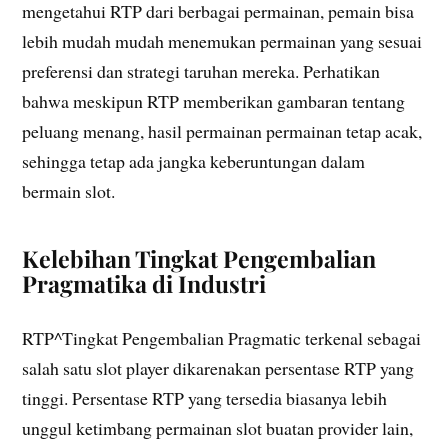
mengetahui RTP dari berbagai permainan, pemain bisa
lebih mudah mudah menemukan permainan yang sesuai
preferensi dan strategi taruhan mereka. Perhatikan
bahwa meskipun RTP memberikan gambaran tentang
peluang menang, hasil permainan permainan tetap acak,
sehingga tetap ada jangka keberuntungan dalam
bermain slot.
Kelebihan Tingkat Pengembalian
Pragmatika di Industri
RTP^Tingkat Pengembalian Pragmatic terkenal sebagai
salah satu slot player dikarenakan persentase RTP yang
tinggi. Persentase RTP yang tersedia biasanya lebih
unggul ketimbang permainan slot buatan provider lain,