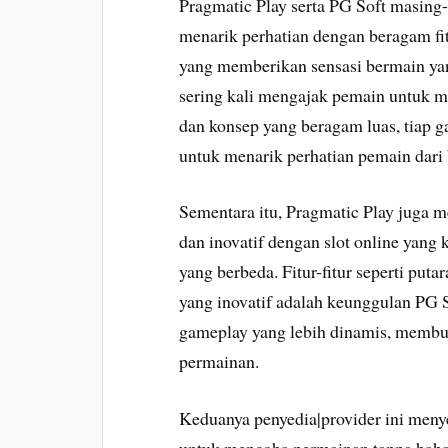
Pragmatic Play serta PG Soft masi
menarik perhatian dengan beragam fit
yang memberikan sensasi bermain ya
sering kali mengajak pemain untuk 
dan konsep yang beragam luas, tiap g
untuk menarik perhatian pemain dari
Sementara itu, Pragmatic Play juga 
dan inovatif dengan slot online yan
yang berbeda. Fitur-fitur seperti putar
yang inovatif adalah keunggulan PG 
gameplay yang lebih dinamis, membu
permainan.
Keduanya penyedia|provider ini me