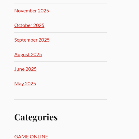
November 2025
October 2025
September 2025
August 2025
June 2025
May 2025
Categories
GAME ONLINE