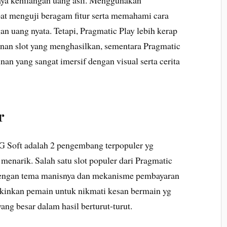
ya kehilangan uang asli. Menggunakan
at menguji beragam fitur serta memahami cara
 uang nyata. Tetapi, Pragmatic Play lebih kerap
inan slot yang menghasilkan, sementara Pragmatic
n yang sangat imersif dengan visual serta cerita
r
PG Soft adalah 2 pengembang terpopuler yg
enarik. Salah satu slot populer dari Pragmatic
dengan tema manisnya dan mekanisme pembayaran
gkinkan pemain untuk nikmati kesan bermain yg
ng besar dalam hasil berturut-turut.