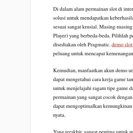
Di dalam alam permainan slot di inte
solusi untuk mendapatkan keberhasila
sesuai sangat krusial. Masing-masing
Player) yang berbeda-beda. Pilihlah p
disediakan oleh Pragmatic.
demo slot
peluang untuk mencapai kemenangan 
Kemudian, manfaatkan akun demo unt
dapat mengetahui cara kerja game tan
untuk menjelajahi ragam tipe game 
permainan yang sangat cocok dengan
dapat mengoptimalkan kemungkinan k
nyata.
Yang terakhir, sangat penting untuk m