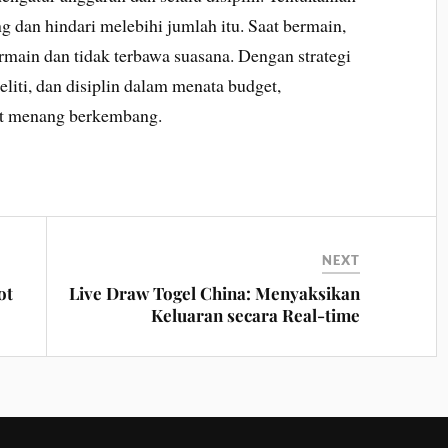
g dan hindari melebihi jumlah itu. Saat bermain,
main dan tidak terbawa suasana. Dengan strategi
teliti, dan disiplin dalam menata budget,
t menang berkembang.
NEXT
ot
Live Draw Togel China: Menyaksikan
Keluaran secara Real-time