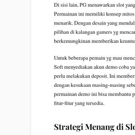
Di sisi lain, PG menawarkan slot yang
Permainan ini memiliki konsep mito
menarik. Dengan desain yang mendal
pilihan di kalangan gamers yg menca
berkemungkinan memberikan keuntun
Untuk beberapa pemain yg mau menco
Soft menyediakan akun demo coba ya
perlu melakukan deposit. Ini member
dengan kesukaan masing-masing sebe
permainan demo ini bisa membantu
fitur-fitur yang tersedia.
Strategi Menang di Sl