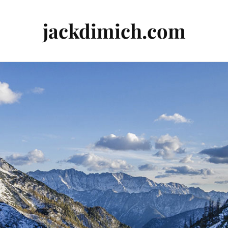
jackdimich.com