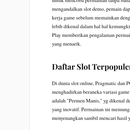
untuk mencoba permainan tanpa baha
mengandalkan slot demo, pemain dap
kerja game sebelum memainkan dengan
lebih dikenal dalam hal hal kemungk
Play memberikan pengalaman permaina
yang menarik.
Daftar Slot Terpopule
Di dunia slot online, Pragmatic dan 
menghadirkan beraneka variasi game m
adalah "Permen Manis," yg dikenal 
yang inovatif. Permainan ini memun
menyenangkan sambil mencari hasil ya