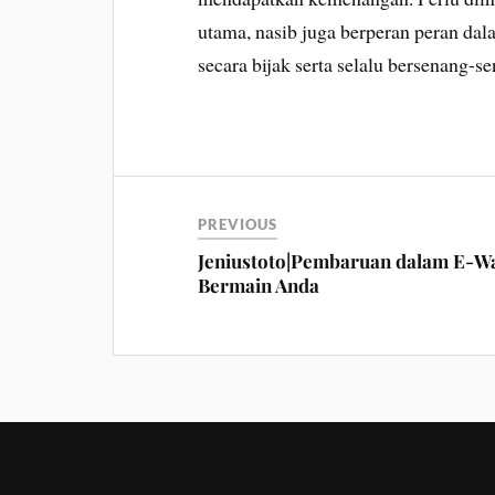
utama, nasib juga berperan peran dal
secara bijak serta selalu bersenang-s
PREVIOUS
Jeniustoto|Pembaruan dalam E-W
Bermain Anda