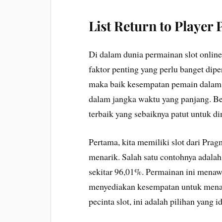
List Return to Player
Di dalam dunia permainan slot online
faktor penting yang perlu banget dipe
maka baik kesempatan pemain dalam
dalam jangka waktu yang panjang. Be
terbaik yang sebaiknya patut untuk d
Pertama, kita memiliki slot dari Pra
menarik. Salah satu contohnya adala
sekitar 96,01%. Permainan ini menawar
menyediakan kesempatan untuk menang
pecinta slot, ini adalah pilihan yang