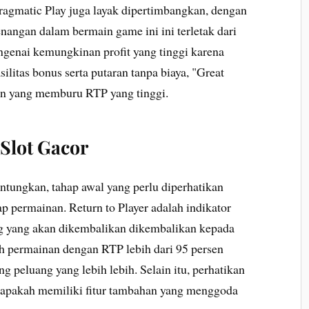
Pragmatic Play juga layak dipertimbangkan, dengan
enangan dalam bermain game ini ini terletak dari
ngenai kemungkinan profit yang tinggi karena
ilitas bonus serta putaran tanpa biaya, "Great
in yang memburu RTP yang tinggi.
 Slot Gacor
tungkan, tahap awal yang perlu diperhatikan
p permainan. Return to Player adalah indikator
ng yang akan dikembalikan dikembalikan kepada
ah permainan dengan RTP lebih dari 95 persen
 peluang yang lebih lebih. Selain itu, perhatikan
, apakah memiliki fitur tambahan yang menggoda