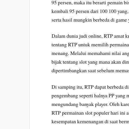
95 persen, maka itu berarti pemain b
kembali 95 persen dari 100 100 yang,
serta hasil mungkin berbeda di game 
Dalam dunia judi online, RTP amat k
tentang RTP untuk memilih permaina
menang. Melalui memahami nilai ang
bijak tentang slot yang mana akan di
dipertimbangkan saat sebelum memas
Di samping itu, RTP dapat berbeda di
pengembang seperti halnya PP yang m
mengundang banyak player. Oleh karen
RTP permainan slot populer hari ini 
kesempatan kemenangan di saat berm