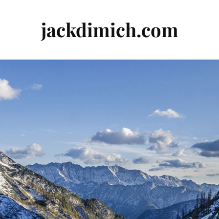
jackdimich.com