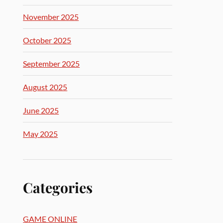
November 2025
October 2025
September 2025
August 2025
June 2025
May 2025
Categories
GAME ONLINE