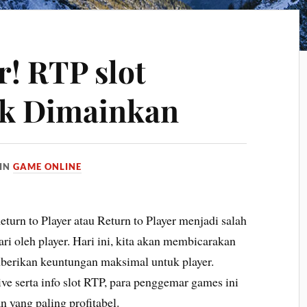
r! RTP slot
uk Dimainkan
IN
GAME ONLINE
turn to Player atau Return to Player menjadi salah
cari oleh player. Hari ini, kita akan membicarakan
mberikan keuntungan maksimal untuk player.
ve serta info slot RTP, para penggemar games ini
 yang paling profitabel.