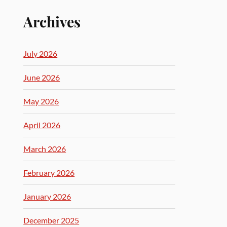
Archives
July 2026
June 2026
May 2026
April 2026
March 2026
February 2026
January 2026
December 2025