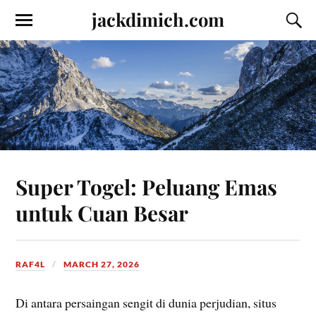
jackdimich.com
Super Togel: Peluang Emas
untuk Cuan Besar
RAF4L
MARCH 27, 2026
Di antara persaingan sengit di dunia perjudian, situs