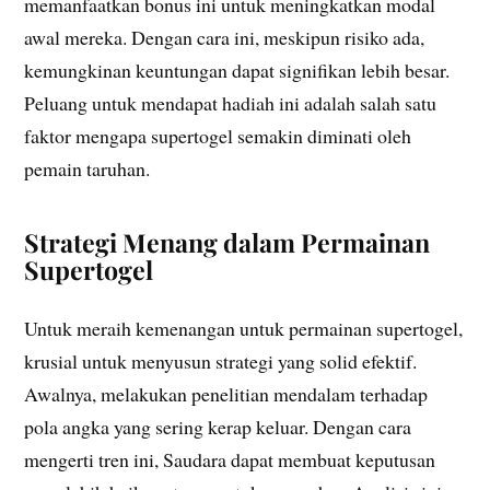
memanfaatkan bonus ini untuk meningkatkan modal
awal mereka. Dengan cara ini, meskipun risiko ada,
kemungkinan keuntungan dapat signifikan lebih besar.
Peluang untuk mendapat hadiah ini adalah salah satu
faktor mengapa supertogel semakin diminati oleh
pemain taruhan.
Strategi Menang dalam Permainan
Supertogel
Untuk meraih kemenangan untuk permainan supertogel,
krusial untuk menyusun strategi yang solid efektif.
Awalnya, melakukan penelitian mendalam terhadap
pola angka yang sering kerap keluar. Dengan cara
mengerti tren ini, Saudara dapat membuat keputusan