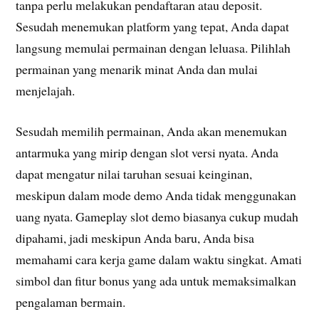
tanpa perlu melakukan pendaftaran atau deposit.
Sesudah menemukan platform yang tepat, Anda dapat
langsung memulai permainan dengan leluasa. Pilihlah
permainan yang menarik minat Anda dan mulai
menjelajah.
Sesudah memilih permainan, Anda akan menemukan
antarmuka yang mirip dengan slot versi nyata. Anda
dapat mengatur nilai taruhan sesuai keinginan,
meskipun dalam mode demo Anda tidak menggunakan
uang nyata. Gameplay slot demo biasanya cukup mudah
dipahami, jadi meskipun Anda baru, Anda bisa
memahami cara kerja game dalam waktu singkat. Amati
simbol dan fitur bonus yang ada untuk memaksimalkan
pengalaman bermain.