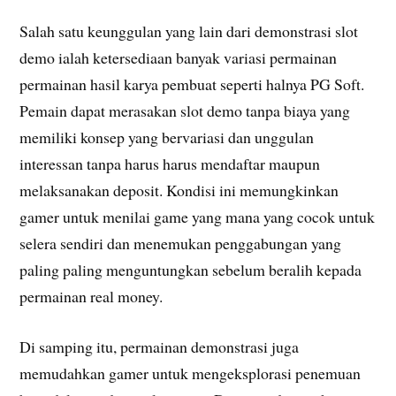
Salah satu keunggulan yang lain dari demonstrasi slot
demo ialah ketersediaan banyak variasi permainan
permainan hasil karya pembuat seperti halnya PG Soft.
Pemain dapat merasakan slot demo tanpa biaya yang
memiliki konsep yang bervariasi dan unggulan
interessan tanpa harus harus mendaftar maupun
melaksanakan deposit. Kondisi ini memungkinkan
gamer untuk menilai game yang mana yang cocok untuk
selera sendiri dan menemukan penggabungan yang
paling paling menguntungkan sebelum beralih kepada
permainan real money.
Di samping itu, permainan demonstrasi juga
memudahkan gamer untuk mengeksplorasi penemuan