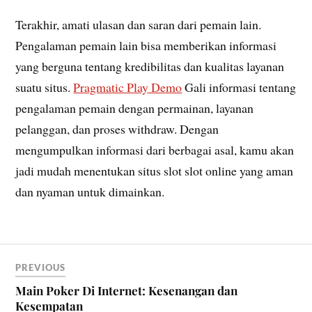
Terakhir, amati ulasan dan saran dari pemain lain.
Pengalaman pemain lain bisa memberikan informasi
yang berguna tentang kredibilitas dan kualitas layanan
suatu situs.
Pragmatic Play Demo
Gali informasi tentang
pengalaman pemain dengan permainan, layanan
pelanggan, dan proses withdraw. Dengan
mengumpulkan informasi dari berbagai asal, kamu akan
jadi mudah menentukan situs slot slot online yang aman
dan nyaman untuk dimainkan.
PREVIOUS
Main Poker Di Internet: Kesenangan dan
Kesempatan