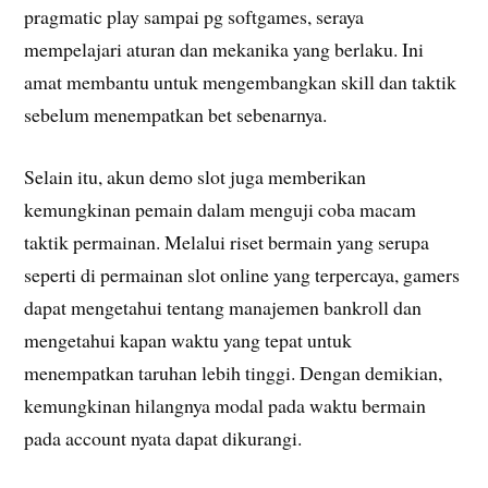
pragmatic play sampai pg softgames, seraya
mempelajari aturan dan mekanika yang berlaku. Ini
amat membantu untuk mengembangkan skill dan taktik
sebelum menempatkan bet sebenarnya.
Selain itu, akun demo slot juga memberikan
kemungkinan pemain dalam menguji coba macam
taktik permainan. Melalui riset bermain yang serupa
seperti di permainan slot online yang terpercaya, gamers
dapat mengetahui tentang manajemen bankroll dan
mengetahui kapan waktu yang tepat untuk
menempatkan taruhan lebih tinggi. Dengan demikian,
kemungkinan hilangnya modal pada waktu bermain
pada account nyata dapat dikurangi.