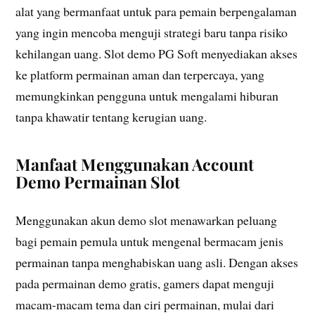
alat yang bermanfaat untuk para pemain berpengalaman
yang ingin mencoba menguji strategi baru tanpa risiko
kehilangan uang. Slot demo PG Soft menyediakan akses
ke platform permainan aman dan terpercaya, yang
memungkinkan pengguna untuk mengalami hiburan
tanpa khawatir tentang kerugian uang.
Manfaat Menggunakan Account
Demo Permainan Slot
Menggunakan akun demo slot menawarkan peluang
bagi pemain pemula untuk mengenal bermacam jenis
permainan tanpa menghabiskan uang asli. Dengan akses
pada permainan demo gratis, gamers dapat menguji
macam-macam tema dan ciri permainan, mulai dari