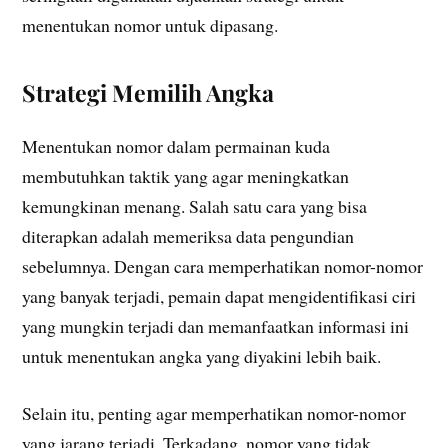
menentukan nomor untuk dipasang.
Strategi Memilih Angka
Menentukan nomor dalam permainan kuda
membutuhkan taktik yang agar meningkatkan
kemungkinan menang. Salah satu cara yang bisa
diterapkan adalah memeriksa data pengundian
sebelumnya. Dengan cara memperhatikan nomor-nomor
yang banyak terjadi, pemain dapat mengidentifikasi ciri
yang mungkin terjadi dan memanfaatkan informasi ini
untuk menentukan angka yang diyakini lebih baik.
Selain itu, penting agar memperhatikan nomor-nomor
yang jarang terjadi. Terkadang, nomor yang tidak