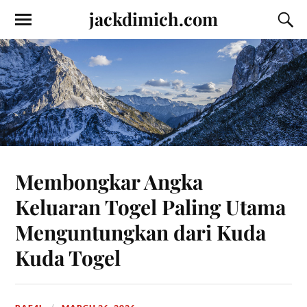
jackdimich.com
Membongkar Angka
Keluaran Togel Paling Utama
Menguntungkan dari Kuda
Kuda Togel