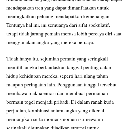
mendapatkan tren yang dapat dimanfaatkan untuk
meningkatkan peluang mendapatkan kemenangan.
Tentunya hal ini, ini semuanya dari sifat spekulatif,
tetapi tidak jarang pemain merasa lebih percaya diri saat
menggunakan angka yang mereka percaya.
Tidak hanya itu, sejumlah pemain yang seringkali
memilih angka berlandaskan tanggal penting dalam
hidup kehidupan mereka, seperti hari ulang tahun
maupun peringatan lain. Penggunaan tanggal tersebut
membawa makna emosi dan membuat permainan
bermain togel menjadi pribadi. Di dalam ranah kuda
perjudian, kombinasi antara angka yang dikenal
menjanjikan serta momen-momen istimewa ini
seringkali digunakan dijadikan strategi untuk