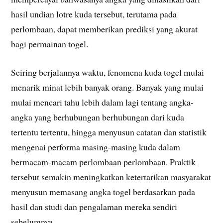
hasil undian lotre kuda tersebut, terutama pada
perlombaan, dapat memberikan prediksi yang akurat
bagi permainan togel.
Seiring berjalannya waktu, fenomena kuda togel mulai
menarik minat lebih banyak orang. Banyak yang mulai
mulai mencari tahu lebih dalam lagi tentang angka-
angka yang berhubungan berhubungan dari kuda
tertentu tertentu, hingga menyusun catatan dan statistik
mengenai performa masing-masing kuda dalam
bermacam-macam perlombaan perlombaan. Praktik
tersebut semakin meningkatkan ketertarikan masyarakat
menyusun memasang angka togel berdasarkan pada
hasil dan studi dan pengalaman mereka sendiri
sebelumnya.