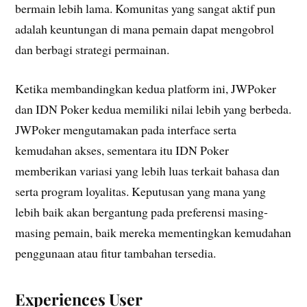
bermain lebih lama. Komunitas yang sangat aktif pun
adalah keuntungan di mana pemain dapat mengobrol
dan berbagi strategi permainan.
Ketika membandingkan kedua platform ini, JWPoker
dan IDN Poker kedua memiliki nilai lebih yang berbeda.
JWPoker mengutamakan pada interface serta
kemudahan akses, sementara itu IDN Poker
memberikan variasi yang lebih luas terkait bahasa dan
serta program loyalitas. Keputusan yang mana yang
lebih baik akan bergantung pada preferensi masing-
masing pemain, baik mereka mementingkan kemudahan
penggunaan atau fitur tambahan tersedia.
Experiences User