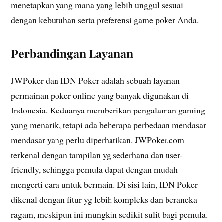
menetapkan yang mana yang lebih unggul sesuai
dengan kebutuhan serta preferensi game poker Anda.
Perbandingan Layanan
JWPoker dan IDN Poker adalah sebuah layanan
permainan poker online yang banyak digunakan di
Indonesia. Keduanya memberikan pengalaman gaming
yang menarik, tetapi ada beberapa perbedaan mendasar
mendasar yang perlu diperhatikan. JWPoker.com
terkenal dengan tampilan yg sederhana dan user-
friendly, sehingga pemula dapat dengan mudah
mengerti cara untuk bermain. Di sisi lain, IDN Poker
dikenal dengan fitur yg lebih kompleks dan beraneka
ragam, meskipun ini mungkin sedikit sulit bagi pemula.