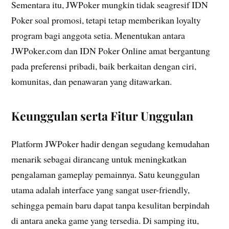
Sementara itu, JWPoker mungkin tidak seagresif IDN
Poker soal promosi, tetapi tetap memberikan loyalty
program bagi anggota setia. Menentukan antara
JWPoker.com dan IDN Poker Online amat bergantung
pada preferensi pribadi, baik berkaitan dengan ciri,
komunitas, dan penawaran yang ditawarkan.
Keunggulan serta Fitur Unggulan
Platform JWPoker hadir dengan segudang kemudahan
menarik sebagai dirancang untuk meningkatkan
pengalaman gameplay pemainnya. Satu keunggulan
utama adalah interface yang sangat user-friendly,
sehingga pemain baru dapat tanpa kesulitan berpindah
di antara aneka game yang tersedia. Di samping itu,