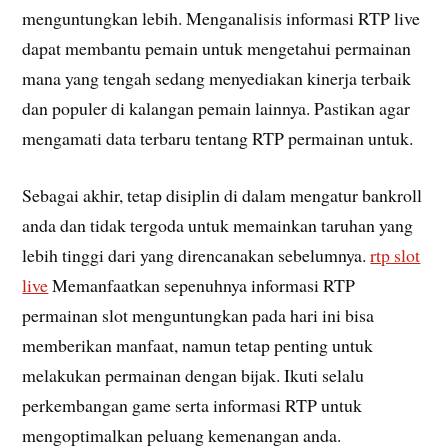
menguntungkan lebih. Menganalisis informasi RTP live
dapat membantu pemain untuk mengetahui permainan
mana yang tengah sedang menyediakan kinerja terbaik
dan populer di kalangan pemain lainnya. Pastikan agar
mengamati data terbaru tentang RTP permainan untuk.
Sebagai akhir, tetap disiplin di dalam mengatur bankroll
anda dan tidak tergoda untuk memainkan taruhan yang
lebih tinggi dari yang direncanakan sebelumnya.
rtp slot
live
Memanfaatkan sepenuhnya informasi RTP
permainan slot menguntungkan pada hari ini bisa
memberikan manfaat, namun tetap penting untuk
melakukan permainan dengan bijak. Ikuti selalu
perkembangan game serta informasi RTP untuk
mengoptimalkan peluang kemenangan anda.