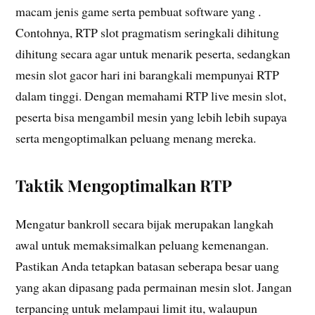
macam jenis game serta pembuat software yang .
Contohnya, RTP slot pragmatism seringkali dihitung
dihitung secara agar untuk menarik peserta, sedangkan
mesin slot gacor hari ini barangkali mempunyai RTP
dalam tinggi. Dengan memahami RTP live mesin slot,
peserta bisa mengambil mesin yang lebih lebih supaya
serta mengoptimalkan peluang menang mereka.
Taktik Mengoptimalkan RTP
Mengatur bankroll secara bijak merupakan langkah
awal untuk memaksimalkan peluang kemenangan.
Pastikan Anda tetapkan batasan seberapa besar uang
yang akan dipasang pada permainan mesin slot. Jangan
terpancing untuk melampaui limit itu, walaupun