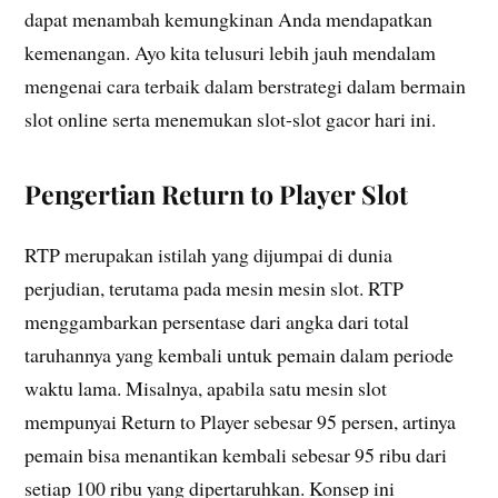
dapat menambah kemungkinan Anda mendapatkan
kemenangan. Ayo kita telusuri lebih jauh mendalam
mengenai cara terbaik dalam berstrategi dalam bermain
slot online serta menemukan slot-slot gacor hari ini.
Pengertian Return to Player Slot
RTP merupakan istilah yang dijumpai di dunia
perjudian, terutama pada mesin mesin slot. RTP
menggambarkan persentase dari angka dari total
taruhannya yang kembali untuk pemain dalam periode
waktu lama. Misalnya, apabila satu mesin slot
mempunyai Return to Player sebesar 95 persen, artinya
pemain bisa menantikan kembali sebesar 95 ribu dari
setiap 100 ribu yang dipertaruhkan. Konsep ini