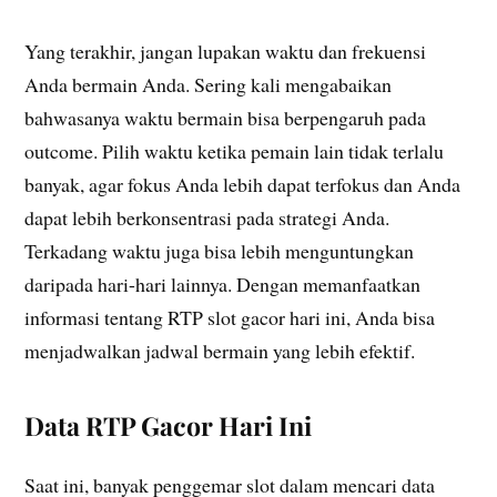
Yang terakhir, jangan lupakan waktu dan frekuensi
Anda bermain Anda. Sering kali mengabaikan
bahwasanya waktu bermain bisa berpengaruh pada
outcome. Pilih waktu ketika pemain lain tidak terlalu
banyak, agar fokus Anda lebih dapat terfokus dan Anda
dapat lebih berkonsentrasi pada strategi Anda.
Terkadang waktu juga bisa lebih menguntungkan
daripada hari-hari lainnya. Dengan memanfaatkan
informasi tentang RTP slot gacor hari ini, Anda bisa
menjadwalkan jadwal bermain yang lebih efektif.
Data RTP Gacor Hari Ini
Saat ini, banyak penggemar slot dalam mencari data