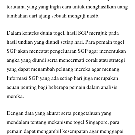
terutama yang yang ingin cara untuk menghasilkan uang
tambahan dari ajang sebuah menguji nasib.
Dalam konteks dunia togel, hasil SGP merujuk pada
hasil undian yang diundi setiap hari. Para pemain togel
SGP akan mencatat pengeluaran SGP agar menentukan
angka yang diundi serta mencermati corak atau strategi
yang dapat menambah peluang mereka agar menang.
Informasi SGP yang ada setiap hari juga merupakan
acuan penting bagi beberapa pemain dalam analisis
mereka.
Dengan data yang akurat serta pengetahuan yang
mendalam tentang mekanisme togel Singapore, para
pemain dapat mengambil kesempatan agar menggapai