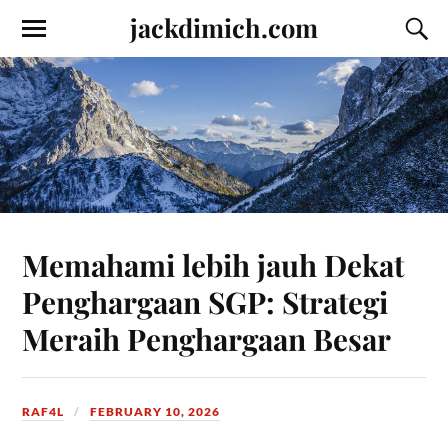
jackdimich.com
Memahami lebih jauh Dekat
Penghargaan SGP: Strategi
Meraih Penghargaan Besar
RAF4L
FEBRUARY 10, 2026