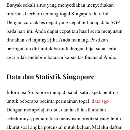
Banyak sekali situs yang menyediakan menyediakan
informasi terbaru tentang togel Singapore hari ini.
Dengan cara akses cepat yang cepat terhadap data SGP
pada hari ini, Anda dapat cepat tau hasil serta menyusun
tindakan selanjutnya jika Anda menang. Pastikan
peringatkan diri untuk berjudi dengan bijaksana serta
agar tidak melebihi batasan kapasitas finansial Anda.
Data dan Statistik Singapore
Informasi Singapore menjadi salah satu aspek penting
untuk beberapa pecinta permainan togel.
data sgp
Dengan mempelajari data dan hasil hasil undian
sebelumnya, pemain bisa menyusun prediksi yang lebih
akurat soal angka potensial untuk keluar. Melalui daftar