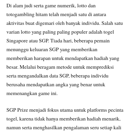
Di alam judi serta game numerik, lotto dan
totogambling hitam telah menjadi satu di antara
aktivitas buat digemari oleh banyak individu. Salah satu
varian lotto yang paling paling populer adalah togel
Singapore atau SGP. Tiada hari, beberapa pemain
menunggu keluaran SGP yang memberikan
memberikan harapan untuk mendapatkan hadiah yang
besar. Melalui beragam metode untuk memprediksi
serta mengandalkan data SGP, beberapa individu
berusaha mendapatkan angka yang benar untuk
memenangkan game ini.
SGP Prize menjadi fokus utama untuk platforms pecinta
togel, karena tidak hanya memberikan hadiah menarik,
namun serta menghasilkan pengalaman seru setiap kali