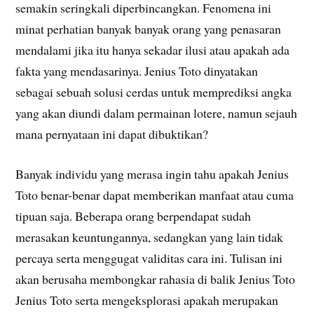
semakin seringkali diperbincangkan. Fenomena ini
minat perhatian banyak banyak orang yang penasaran
mendalami jika itu hanya sekadar ilusi atau apakah ada
fakta yang mendasarinya. Jenius Toto dinyatakan
sebagai sebuah solusi cerdas untuk memprediksi angka
yang akan diundi dalam permainan lotere, namun sejauh
mana pernyataan ini dapat dibuktikan?
Banyak individu yang merasa ingin tahu apakah Jenius
Toto benar-benar dapat memberikan manfaat atau cuma
tipuan saja. Beberapa orang berpendapat sudah
merasakan keuntungannya, sedangkan yang lain tidak
percaya serta menggugat validitas cara ini. Tulisan ini
akan berusaha membongkar rahasia di balik Jenius Toto
Jenius Toto serta mengeksplorasi apakah merupakan