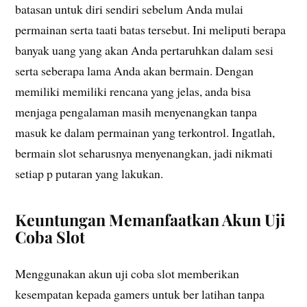
batasan untuk diri sendiri sebelum Anda mulai
permainan serta taati batas tersebut. Ini meliputi berapa
banyak uang yang akan Anda pertaruhkan dalam sesi
serta seberapa lama Anda akan bermain. Dengan
memiliki memiliki rencana yang jelas, anda bisa
menjaga pengalaman masih menyenangkan tanpa
masuk ke dalam permainan yang terkontrol. Ingatlah,
bermain slot seharusnya menyenangkan, jadi nikmati
setiap p putaran yang lakukan.
Keuntungan Memanfaatkan Akun Uji
Coba Slot
Menggunakan akun uji coba slot memberikan
kesempatan kepada gamers untuk ber latihan tanpa