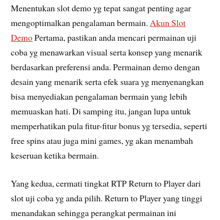
Menentukan slot demo yg tepat sangat penting agar
mengoptimalkan pengalaman bermain.
Akun Slot
Demo
Pertama, pastikan anda mencari permainan uji
coba yg menawarkan visual serta konsep yang menarik
berdasarkan preferensi anda. Permainan demo dengan
desain yang menarik serta efek suara yg menyenangkan
bisa menyediakan pengalaman bermain yang lebih
memuaskan hati. Di samping itu, jangan lupa untuk
memperhatikan pula fitur-fitur bonus yg tersedia, seperti
free spins atau juga mini games, yg akan menambah
keseruan ketika bermain.
Yang kedua, cermati tingkat RTP Return to Player dari
slot uji coba yg anda pilih. Return to Player yang tinggi
menandakan sehingga perangkat permainan ini