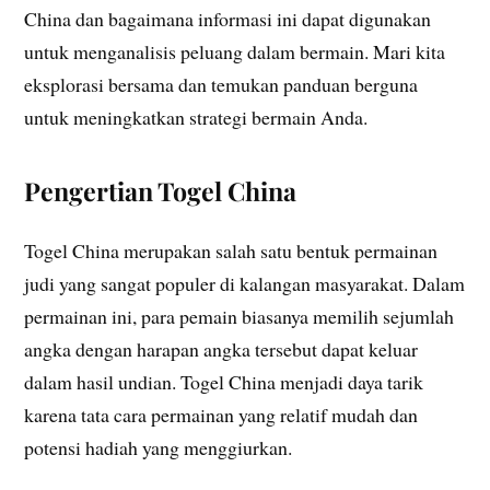
China dan bagaimana informasi ini dapat digunakan
untuk menganalisis peluang dalam bermain. Mari kita
eksplorasi bersama dan temukan panduan berguna
untuk meningkatkan strategi bermain Anda.
Pengertian Togel China
Togel China merupakan salah satu bentuk permainan
judi yang sangat populer di kalangan masyarakat. Dalam
permainan ini, para pemain biasanya memilih sejumlah
angka dengan harapan angka tersebut dapat keluar
dalam hasil undian. Togel China menjadi daya tarik
karena tata cara permainan yang relatif mudah dan
potensi hadiah yang menggiurkan.