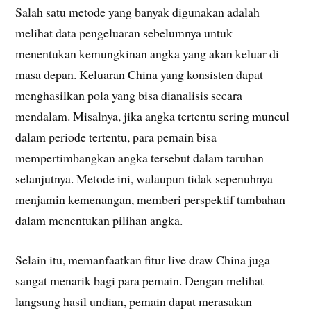
Salah satu metode yang banyak digunakan adalah
melihat data pengeluaran sebelumnya untuk
menentukan kemungkinan angka yang akan keluar di
masa depan. Keluaran China yang konsisten dapat
menghasilkan pola yang bisa dianalisis secara
mendalam. Misalnya, jika angka tertentu sering muncul
dalam periode tertentu, para pemain bisa
mempertimbangkan angka tersebut dalam taruhan
selanjutnya. Metode ini, walaupun tidak sepenuhnya
menjamin kemenangan, memberi perspektif tambahan
dalam menentukan pilihan angka.
Selain itu, memanfaatkan fitur live draw China juga
sangat menarik bagi para pemain. Dengan melihat
langsung hasil undian, pemain dapat merasakan