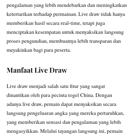
pengalaman yang lebih mendebarkan dan meningkatkan
ketertarikan terhadap permainan. Live draw tidak hanya
memberikan hasil secara real-time, tetapi juga
menciptakan kesempatan untuk menyaksikan langsung
proses pengundian, membuatnya lebih transparan dan
meyakinkan bagi para peserta.
Manfaat Live Draw
Live draw menjadi salah satu fitur yang sangat
dinantikan oleh para pecinta togel China. Dengan
adanya live draw, pemain dapat menyaksikan secara
langsung pengeluaran angka yang mereka pertaruhkan,
yang memberikan sensasi dan pengalaman yang lebih
mengasyikkan. Melalui tayangan langsung ini, pemain