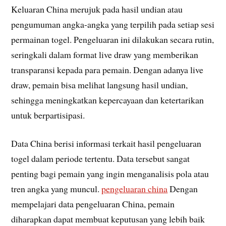
Keluaran China merujuk pada hasil undian atau
pengumuman angka-angka yang terpilih pada setiap sesi
permainan togel. Pengeluaran ini dilakukan secara rutin,
seringkali dalam format live draw yang memberikan
transparansi kepada para pemain. Dengan adanya live
draw, pemain bisa melihat langsung hasil undian,
sehingga meningkatkan kepercayaan dan ketertarikan
untuk berpartisipasi.
Data China berisi informasi terkait hasil pengeluaran
togel dalam periode tertentu. Data tersebut sangat
penting bagi pemain yang ingin menganalisis pola atau
tren angka yang muncul.
pengeluaran china
Dengan
mempelajari data pengeluaran China, pemain
diharapkan dapat membuat keputusan yang lebih baik