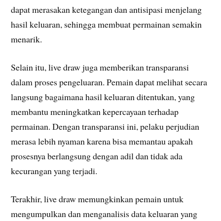
dapat merasakan ketegangan dan antisipasi menjelang
hasil keluaran, sehingga membuat permainan semakin
menarik.
Selain itu, live draw juga memberikan transparansi
dalam proses pengeluaran. Pemain dapat melihat secara
langsung bagaimana hasil keluaran ditentukan, yang
membantu meningkatkan kepercayaan terhadap
permainan. Dengan transparansi ini, pelaku perjudian
merasa lebih nyaman karena bisa memantau apakah
prosesnya berlangsung dengan adil dan tidak ada
kecurangan yang terjadi.
Terakhir, live draw memungkinkan pemain untuk
mengumpulkan dan menganalisis data keluaran yang