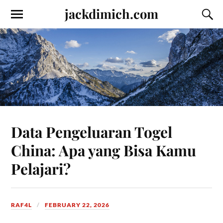
jackdimich.com
Data Pengeluaran Togel
China: Apa yang Bisa Kamu
Pelajari?
RAF4L
FEBRUARY 22, 2026