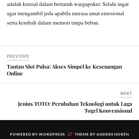
adalah krusial dalam bertaruh wargapoker. Selalu ingat
agar mengambil jeda apabila merasa amat emosional
serta kembali dalam memori tanpa beban.
PREVIOUS
Tautan Slot Pulsa: Akses Simpel ke Kesenangan
Online
NEXT
Jenius TOTO: Perubahan Teknologi untuk Laga
Togel Konvensional
&
POWERED BY
WORDPRESS
THEME BY
ANDERS NORÉN