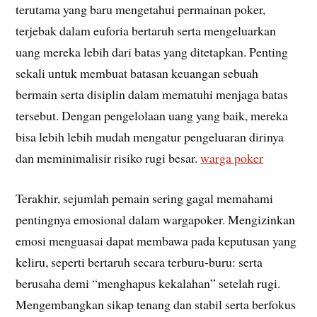
terutama yang baru mengetahui permainan poker,
terjebak dalam euforia bertaruh serta mengeluarkan
uang mereka lebih dari batas yang ditetapkan. Penting
sekali untuk membuat batasan keuangan sebuah
bermain serta disiplin dalam mematuhi menjaga batas
tersebut. Dengan pengelolaan uang yang baik, mereka
bisa lebih lebih mudah mengatur pengeluaran dirinya
dan meminimalisir risiko rugi besar.
warga poker
Terakhir, sejumlah pemain sering gagal memahami
pentingnya emosional dalam wargapoker. Mengizinkan
emosi menguasai dapat membawa pada keputusan yang
keliru, seperti bertaruh secara terburu-buru: serta
berusaha demi “menghapus kekalahan” setelah rugi.
Mengembangkan sikap tenang dan stabil serta berfokus