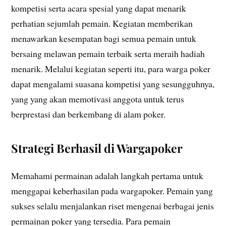
kompetisi serta acara spesial yang dapat menarik
perhatian sejumlah pemain. Kegiatan memberikan
menawarkan kesempatan bagi semua pemain untuk
bersaing melawan pemain terbaik serta meraih hadiah
menarik. Melalui kegiatan seperti itu, para warga poker
dapat mengalami suasana kompetisi yang sesungguhnya,
yang yang akan memotivasi anggota untuk terus
berprestasi dan berkembang di alam poker.
Strategi Berhasil di Wargapoker
Memahami permainan adalah langkah pertama untuk
menggapai keberhasilan pada wargapoker. Pemain yang
sukses selalu menjalankan riset mengenai berbagai jenis
permainan poker yang tersedia. Para pemain