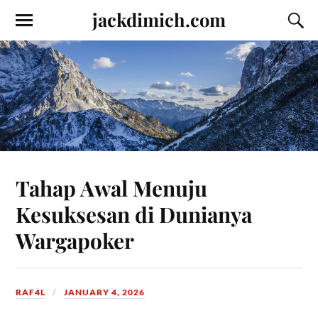
jackdimich.com
Tahap Awal Menuju
Kesuksesan di Dunianya
Wargapoker
RAF4L
JANUARY 4, 2026