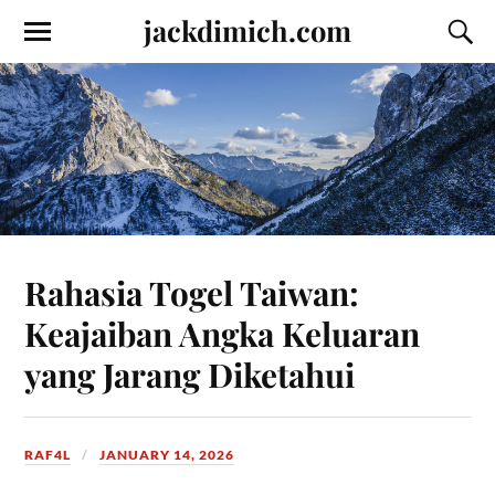
jackdimich.com
Rahasia Togel Taiwan:
Keajaiban Angka Keluaran
yang Jarang Diketahui
RAF4L
JANUARY 14, 2026