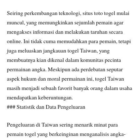
Seiring perkembangan teknologi, situs toto togel mulai
muncul, yang memungkinkan sejumlah pemain agar
mengakses informasi dan melakukan taruhan secara
online. Ini tidak cuma memudahkan para pemain, tetapi
juga meluaskan jangkauan togel Taiwan, yang
membuatnya kian dikenal dalam komunitas pecinta
permainan angka. Meskipun ada perdebatan seputar
aspek hukum dan moral permainan ini, togel Taiwan
masih menjadi sebuah favorit banyak orang dalam usaha
mendapatkan keberuntungan.
### Statistik dan Data Pengeluaran
Pengeluaran di Taiwan sering menarik minat para
pemain togel yang berkeinginan menganalisis angka-