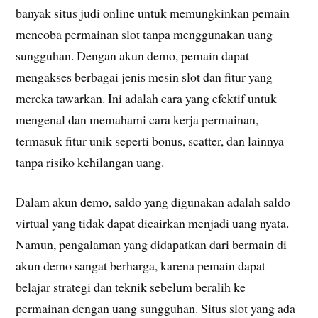
banyak situs judi online untuk memungkinkan pemain
mencoba permainan slot tanpa menggunakan uang
sungguhan. Dengan akun demo, pemain dapat
mengakses berbagai jenis mesin slot dan fitur yang
mereka tawarkan. Ini adalah cara yang efektif untuk
mengenal dan memahami cara kerja permainan,
termasuk fitur unik seperti bonus, scatter, dan lainnya
tanpa risiko kehilangan uang.
Dalam akun demo, saldo yang digunakan adalah saldo
virtual yang tidak dapat dicairkan menjadi uang nyata.
Namun, pengalaman yang didapatkan dari bermain di
akun demo sangat berharga, karena pemain dapat
belajar strategi dan teknik sebelum beralih ke
permainan dengan uang sungguhan. Situs slot yang ada