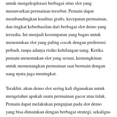
untuk mengeksplorasi berbagai situs slot yang
menawarkan permainan tersebut. Pemain dapat
membandingkan kualitas grafis, kecepatan permainan,
dan tingkat keberhasilan dari berbagai slot demo yang
tersedia. Ini menjadi kesempatan yang bagus untuk
menemukan slot yang paling cocok dengan preferensi
pribadi, tanpa adanya risiko kehilangan uang. Ketika
pemain menemukan slot yang sesuai, kemungkinan
untuk memenangkan permainan saat bermain dengan
uang nyata juga meningkat.
Terakhir, akun demo slot sering kali digunakan untuk
mengetahui apakah suatu permainan gacor atau tidak.
Pemain dapat melakukan pengujian pada slot demo
yang bisa dimainkan dengan berbagai strategi, sekaligus