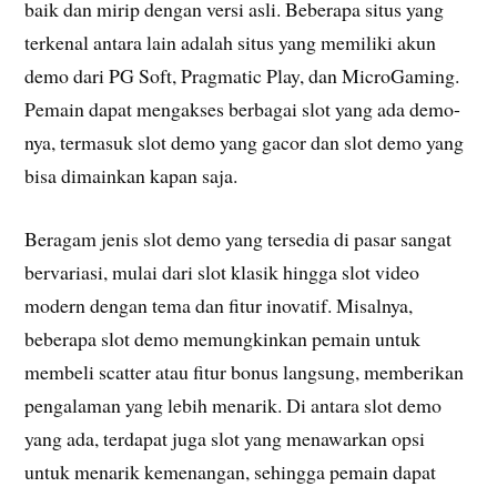
baik dan mirip dengan versi asli. Beberapa situs yang
terkenal antara lain adalah situs yang memiliki akun
demo dari PG Soft, Pragmatic Play, dan MicroGaming.
Pemain dapat mengakses berbagai slot yang ada demo-
nya, termasuk slot demo yang gacor dan slot demo yang
bisa dimainkan kapan saja.
Beragam jenis slot demo yang tersedia di pasar sangat
bervariasi, mulai dari slot klasik hingga slot video
modern dengan tema dan fitur inovatif. Misalnya,
beberapa slot demo memungkinkan pemain untuk
membeli scatter atau fitur bonus langsung, memberikan
pengalaman yang lebih menarik. Di antara slot demo
yang ada, terdapat juga slot yang menawarkan opsi
untuk menarik kemenangan, sehingga pemain dapat