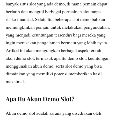
banyak situs slot yang ada demo, di mana pemain dapat
berlatih dan menguji berbagai permainan slot tanpa
risiko finansial. Selain itu, beberapa slot demo bahkan
memungkinkan pemain untuk melakukan pengunduhan,
yang menjadi keuntungan tersendiri bagi mereka yang
ingin merasakan pengalaman bermain yang lebih nyata.
Artikel ini akan mengungkap berbagai aspek terkait
akun demo slot, termasuk apa itu demo slot, keuntungan
menggunakan akun demo, serta slot demo yang bisa
dimainkan yang memiliki potensi memberikan hasil
maksimal.
Apa Itu Akun Demo Slot?
Akun demo slot adalah sarana yang disediakan oleh