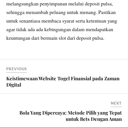
melangsungkan penyimpanan melalui deposit pulsa,
sehingga menambah peluang untuk menang. Pastikan
untuk senantiasa membaca syarat serta ketentuan yang
agar tidak ada ada kebingungan dalam mendapatkan
keuntungan dari bermain slot dari deposit pulsa.
PREVIOUS
Keistimewaan Website Togel Finansial pada Zaman
Digital
NEXT
Bola Yang Dipercaya: Metode Pilih yang Tepat
untuk Bets Dengan Aman