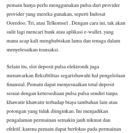
pemain hanya perlu menggunakan pulsa dari provider
provider yang mereka gunakan, seperti Indosat
Ooredoo, Tri, atau Telkomsel . Dengan cara ini, tak akan
sulit lagi mencari bank atau aplikasi e-wallet, yang
mana acap kali menghabiskan lama dan tenaga dalam
menyelesaikan transaksi.
Selain itu, slot deposit pulsa elektronik juga
menawarkan fleksibilitas segarisbawahi hal pengelolaan
finansial. Pemain dapat menyesuaikan total deposit
sesuai dengan ketersediaan pulsa pulsa sendiri tanpa
khawatir khawatir terhadap biaya tambahan lain atau
potongan yang tidak diinginkan. Ini menjadikan
pengalaman permainan semakin jauh nikmat dan
efektif, karena pemain dapat berfokus pada permainan