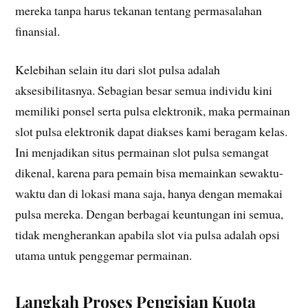
mereka tanpa harus tekanan tentang permasalahan
finansial.
Kelebihan selain itu dari slot pulsa adalah
aksesibilitasnya. Sebagian besar semua individu kini
memiliki ponsel serta pulsa elektronik, maka permainan
slot pulsa elektronik dapat diakses kami beragam kelas.
Ini menjadikan situs permainan slot pulsa semangat
dikenal, karena para pemain bisa memainkan sewaktu-
waktu dan di lokasi mana saja, hanya dengan memakai
pulsa mereka. Dengan berbagai keuntungan ini semua,
tidak mengherankan apabila slot via pulsa adalah opsi
utama untuk penggemar permainan.
Langkah Proses Pengisian Kuota