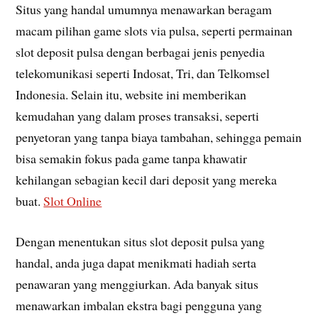
Situs yang handal umumnya menawarkan beragam
macam pilihan game slots via pulsa, seperti permainan
slot deposit pulsa dengan berbagai jenis penyedia
telekomunikasi seperti Indosat, Tri, dan Telkomsel
Indonesia. Selain itu, website ini memberikan
kemudahan yang dalam proses transaksi, seperti
penyetoran yang tanpa biaya tambahan, sehingga pemain
bisa semakin fokus pada game tanpa khawatir
kehilangan sebagian kecil dari deposit yang mereka
buat.
Slot Online
Dengan menentukan situs slot deposit pulsa yang
handal, anda juga dapat menikmati hadiah serta
penawaran yang menggiurkan. Ada banyak situs
menawarkan imbalan ekstra bagi pengguna yang