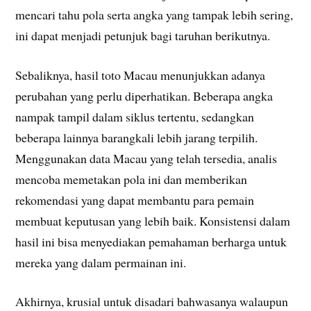
mencari tahu pola serta angka yang tampak lebih sering,
ini dapat menjadi petunjuk bagi taruhan berikutnya.
Sebaliknya, hasil toto Macau menunjukkan adanya
perubahan yang perlu diperhatikan. Beberapa angka
nampak tampil dalam siklus tertentu, sedangkan
beberapa lainnya barangkali lebih jarang terpilih.
Menggunakan data Macau yang telah tersedia, analis
mencoba memetakan pola ini dan memberikan
rekomendasi yang dapat membantu para pemain
membuat keputusan yang lebih baik. Konsistensi dalam
hasil ini bisa menyediakan pemahaman berharga untuk
mereka yang dalam permainan ini.
Akhirnya, krusial untuk disadari bahwasanya walaupun