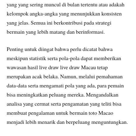
yang yang sering muncul di bulan tertentu atau adakah
kelompok angka-angka yang menunjukkan konsisten
yang jelas. Semua ini berkontribusi pada strategi
bermain yang lebih matang dan berinformasi.
Penting untuk diingat bahwa perlu dicatat bahwa
meskipun statistik serta pola-pola dapat memberikan
wawasan hasil live draw live draw Macau tetap
merupakan acak belaka. Namun, melalui pemahaman
data-data serta mengamati pola yang ada, para pemain
bisa meningkatkan peluang mereka. Mengandalkan
analisa yang cermat serta pengamatan yang teliti bisa
membuat pengalaman untuk bermain toto Macao
menjadi lebih menarik dan berpeluang menguntungkan.