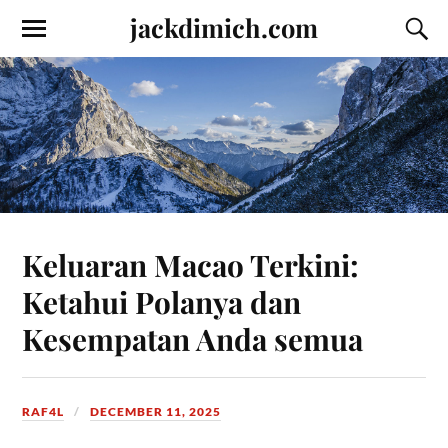
jackdimich.com
Keluaran Macao Terkini:
Ketahui Polanya dan
Kesempatan Anda semua
RAF4L
DECEMBER 11, 2025