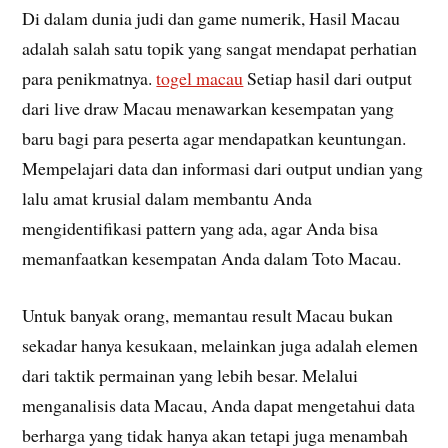
Di dalam dunia judi dan game numerik, Hasil Macau
adalah salah satu topik yang sangat mendapat perhatian
para penikmatnya.
togel macau
Setiap hasil dari output
dari live draw Macau menawarkan kesempatan yang
baru bagi para peserta agar mendapatkan keuntungan.
Mempelajari data dan informasi dari output undian yang
lalu amat krusial dalam membantu Anda
mengidentifikasi pattern yang ada, agar Anda bisa
memanfaatkan kesempatan Anda dalam Toto Macau.
Untuk banyak orang, memantau result Macau bukan
sekadar hanya kesukaan, melainkan juga adalah elemen
dari taktik permainan yang lebih besar. Melalui
menganalisis data Macau, Anda dapat mengetahui data
berharga yang tidak hanya akan tetapi juga menambah