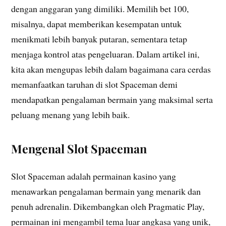
dengan anggaran yang dimiliki. Memilih bet 100,
misalnya, dapat memberikan kesempatan untuk
menikmati lebih banyak putaran, sementara tetap
menjaga kontrol atas pengeluaran. Dalam artikel ini,
kita akan mengupas lebih dalam bagaimana cara cerdas
memanfaatkan taruhan di slot Spaceman demi
mendapatkan pengalaman bermain yang maksimal serta
peluang menang yang lebih baik.
Mengenal Slot Spaceman
Slot Spaceman adalah permainan kasino yang
menawarkan pengalaman bermain yang menarik dan
penuh adrenalin. Dikembangkan oleh Pragmatic Play,
permainan ini mengambil tema luar angkasa yang unik,