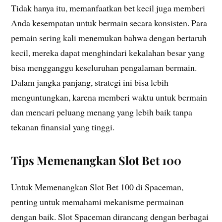
Tidak hanya itu, memanfaatkan bet kecil juga memberi
Anda kesempatan untuk bermain secara konsisten. Para
pemain sering kali menemukan bahwa dengan bertaruh
kecil, mereka dapat menghindari kekalahan besar yang
bisa mengganggu keseluruhan pengalaman bermain.
Dalam jangka panjang, strategi ini bisa lebih
menguntungkan, karena memberi waktu untuk bermain
dan mencari peluang menang yang lebih baik tanpa
tekanan finansial yang tinggi.
Tips Memenangkan Slot Bet 100
Untuk Memenangkan Slot Bet 100 di Spaceman,
penting untuk memahami mekanisme permainan
dengan baik. Slot Spaceman dirancang dengan berbagai