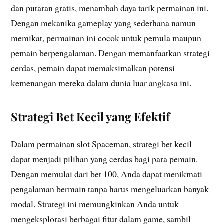
dan putaran gratis, menambah daya tarik permainan ini.
Dengan mekanika gameplay yang sederhana namun
memikat, permainan ini cocok untuk pemula maupun
pemain berpengalaman. Dengan memanfaatkan strategi
cerdas, pemain dapat memaksimalkan potensi
kemenangan mereka dalam dunia luar angkasa ini.
Strategi Bet Kecil yang Efektif
Dalam permainan slot Spaceman, strategi bet kecil
dapat menjadi pilihan yang cerdas bagi para pemain.
Dengan memulai dari bet 100, Anda dapat menikmati
pengalaman bermain tanpa harus mengeluarkan banyak
modal. Strategi ini memungkinkan Anda untuk
mengeksplorasi berbagai fitur dalam game, sambil