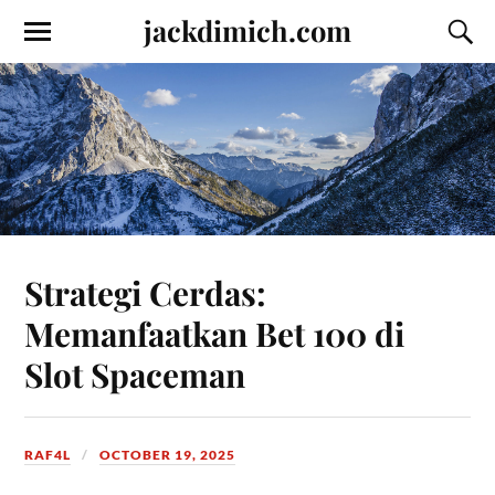
jackdimich.com
Strategi Cerdas:
Memanfaatkan Bet 100 di
Slot Spaceman
RAF4L
OCTOBER 19, 2025