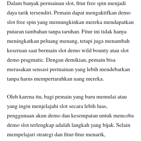
Dalam banyak permainan slot, fitur free spin menjadi
daya tarik tersendiri. Pemain dapat mengaktifkan demo
slot free spin yang memungkinkan mereka mendapatkan
putaran tambahan tanpa taruhan. Fitur ini tidak hanya
meningkatkan peluang menang, tetapi juga menambah
keseruan saat bermain slot demo wild bounty atau slot
demo pragmatic. Dengan demikian, pemain bisa
merasakan sensasi permainan yang lebih mendebarkan
tanpa harus mempertaruhkan uang mereka.
Oleh karena itu, bagi pemain yang baru memulai atau
yang ingin menjelajahi slot secara lebih luas,
penggunaan akun demo dan kesempatan untuk mencoba
demo slot terlengkap adalah langkah yang bijak. Selain
mempelajari strategi dan fitur-fitur menarik,