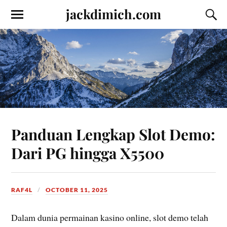
jackdimich.com
Panduan Lengkap Slot Demo:
Dari PG hingga X5500
RAF4L
OCTOBER 11, 2025
Dalam dunia permainan kasino online, slot demo telah