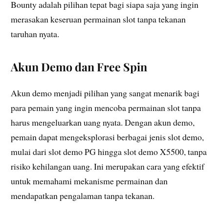
Bounty adalah pilihan tepat bagi siapa saja yang ingin
merasakan keseruan permainan slot tanpa tekanan
taruhan nyata.
Akun Demo dan Free Spin
Akun demo menjadi pilihan yang sangat menarik bagi
para pemain yang ingin mencoba permainan slot tanpa
harus mengeluarkan uang nyata. Dengan akun demo,
pemain dapat mengeksplorasi berbagai jenis slot demo,
mulai dari slot demo PG hingga slot demo X5500, tanpa
risiko kehilangan uang. Ini merupakan cara yang efektif
untuk memahami mekanisme permainan dan
mendapatkan pengalaman tanpa tekanan.