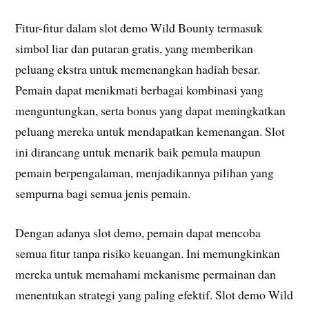
Fitur-fitur dalam slot demo Wild Bounty termasuk
simbol liar dan putaran gratis, yang memberikan
peluang ekstra untuk memenangkan hadiah besar.
Pemain dapat menikmati berbagai kombinasi yang
menguntungkan, serta bonus yang dapat meningkatkan
peluang mereka untuk mendapatkan kemenangan. Slot
ini dirancang untuk menarik baik pemula maupun
pemain berpengalaman, menjadikannya pilihan yang
sempurna bagi semua jenis pemain.
Dengan adanya slot demo, pemain dapat mencoba
semua fitur tanpa risiko keuangan. Ini memungkinkan
mereka untuk memahami mekanisme permainan dan
menentukan strategi yang paling efektif. Slot demo Wild