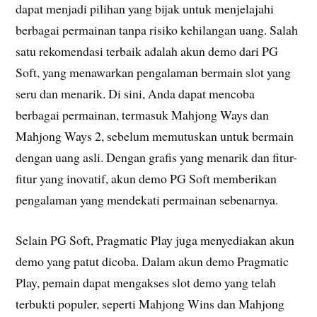
dapat menjadi pilihan yang bijak untuk menjelajahi
berbagai permainan tanpa risiko kehilangan uang. Salah
satu rekomendasi terbaik adalah akun demo dari PG
Soft, yang menawarkan pengalaman bermain slot yang
seru dan menarik. Di sini, Anda dapat mencoba
berbagai permainan, termasuk Mahjong Ways dan
Mahjong Ways 2, sebelum memutuskan untuk bermain
dengan uang asli. Dengan grafis yang menarik dan fitur-
fitur yang inovatif, akun demo PG Soft memberikan
pengalaman yang mendekati permainan sebenarnya.
Selain PG Soft, Pragmatic Play juga menyediakan akun
demo yang patut dicoba. Dalam akun demo Pragmatic
Play, pemain dapat mengakses slot demo yang telah
terbukti populer, seperti Mahjong Wins dan Mahjong