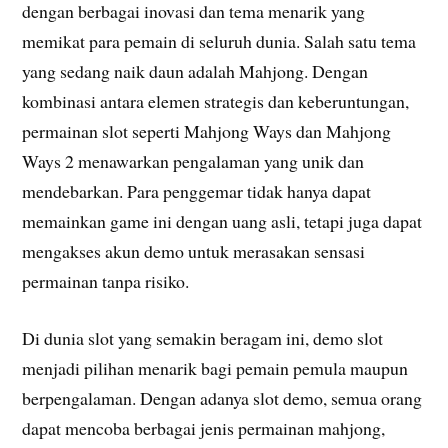
dengan berbagai inovasi dan tema menarik yang
memikat para pemain di seluruh dunia. Salah satu tema
yang sedang naik daun adalah Mahjong. Dengan
kombinasi antara elemen strategis dan keberuntungan,
permainan slot seperti Mahjong Ways dan Mahjong
Ways 2 menawarkan pengalaman yang unik dan
mendebarkan. Para penggemar tidak hanya dapat
memainkan game ini dengan uang asli, tetapi juga dapat
mengakses akun demo untuk merasakan sensasi
permainan tanpa risiko.
Di dunia slot yang semakin beragam ini, demo slot
menjadi pilihan menarik bagi pemain pemula maupun
berpengalaman. Dengan adanya slot demo, semua orang
dapat mencoba berbagai jenis permainan mahjong,