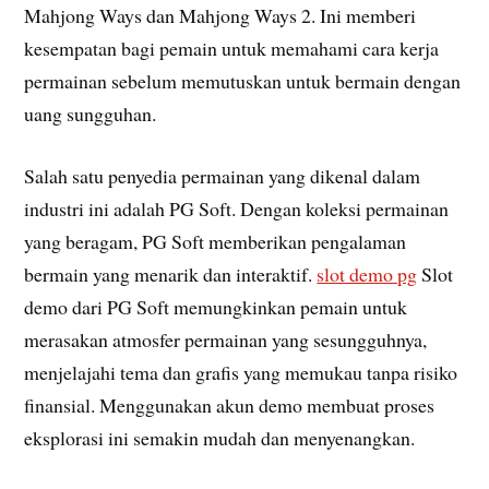
Mahjong Ways dan Mahjong Ways 2. Ini memberi
kesempatan bagi pemain untuk memahami cara kerja
permainan sebelum memutuskan untuk bermain dengan
uang sungguhan.
Salah satu penyedia permainan yang dikenal dalam
industri ini adalah PG Soft. Dengan koleksi permainan
yang beragam, PG Soft memberikan pengalaman
bermain yang menarik dan interaktif.
slot demo pg
Slot
demo dari PG Soft memungkinkan pemain untuk
merasakan atmosfer permainan yang sesungguhnya,
menjelajahi tema dan grafis yang memukau tanpa risiko
finansial. Menggunakan akun demo membuat proses
eksplorasi ini semakin mudah dan menyenangkan.