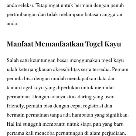
anda seleksi. Tetap ingat untuk bermain dengan penuh
pertimbangan dan tidak melampaui batasan anggaran
anda.
Manfaat Memanfaatkan Togel Kayu
Salah satu keuntungan besar menggunakan togel kayu
ialah keterjangkauan aksesibilitas serta tersedia. Pemain
pemula bisa dengan mudah mendapatkan data dan
tautan togel kayu yang diperlukan untuk memulai
permainan. Dengan adanya situs daring yang user-
friendly, pemain bisa dengan cepat registrasi dan
bermain permainan tanpa ada hambatan yang signifikan.
Hal ini sungguh membantu untuk siapa pun yang baru
pertama kali mencoba peruntungan di alam perjudiaan.