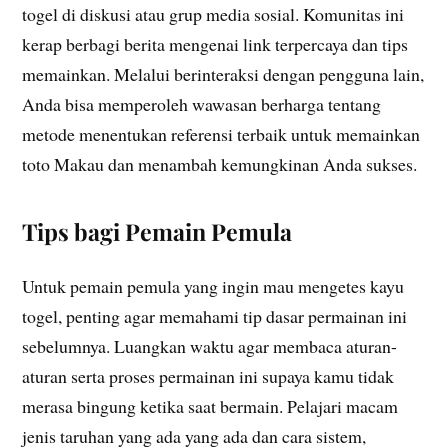
togel di diskusi atau grup media sosial. Komunitas ini
kerap berbagi berita mengenai link terpercaya dan tips
memainkan. Melalui berinteraksi dengan pengguna lain,
Anda bisa memperoleh wawasan berharga tentang
metode menentukan referensi terbaik untuk memainkan
toto Makau dan menambah kemungkinan Anda sukses.
Tips bagi Pemain Pemula
Untuk pemain pemula yang ingin mau mengetes kayu
togel, penting agar memahami tip dasar permainan ini
sebelumnya. Luangkan waktu agar membaca aturan-
aturan serta proses permainan ini supaya kamu tidak
merasa bingung ketika saat bermain. Pelajari macam
jenis taruhan yang ada yang ada dan cara sistem,