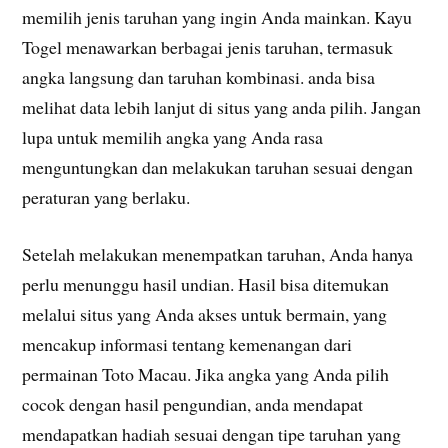
memilih jenis taruhan yang ingin Anda mainkan. Kayu
Togel menawarkan berbagai jenis taruhan, termasuk
angka langsung dan taruhan kombinasi. anda bisa
melihat data lebih lanjut di situs yang anda pilih. Jangan
lupa untuk memilih angka yang Anda rasa
menguntungkan dan melakukan taruhan sesuai dengan
peraturan yang berlaku.
Setelah melakukan menempatkan taruhan, Anda hanya
perlu menunggu hasil undian. Hasil bisa ditemukan
melalui situs yang Anda akses untuk bermain, yang
mencakup informasi tentang kemenangan dari
permainan Toto Macau. Jika angka yang Anda pilih
cocok dengan hasil pengundian, anda mendapat
mendapatkan hadiah sesuai dengan tipe taruhan yang