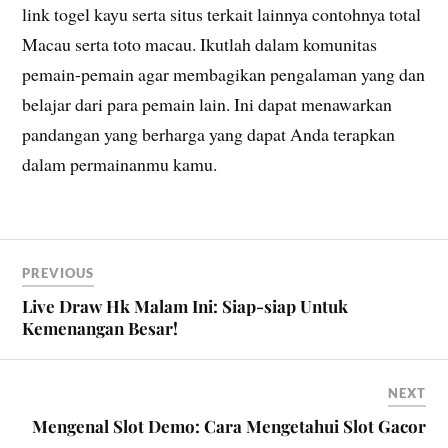
link togel kayu serta situs terkait lainnya contohnya total
Macau serta toto macau. Ikutlah dalam komunitas
pemain-pemain agar membagikan pengalaman yang dan
belajar dari para pemain lain. Ini dapat menawarkan
pandangan yang berharga yang dapat Anda terapkan
dalam permainanmu kamu.
PREVIOUS
Live Draw Hk Malam Ini: Siap-siap Untuk
Kemenangan Besar!
NEXT
Mengenal Slot Demo: Cara Mengetahui Slot Gacor