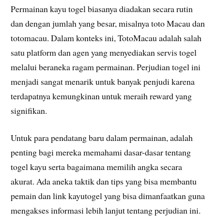
Permainan kayu togel biasanya diadakan secara rutin
dan dengan jumlah yang besar, misalnya toto Macau dan
totomacau. Dalam konteks ini, TotoMacau adalah salah
satu platform dan agen yang menyediakan servis togel
melalui beraneka ragam permainan. Perjudian togel ini
menjadi sangat menarik untuk banyak penjudi karena
terdapatnya kemungkinan untuk meraih reward yang
signifikan.
Untuk para pendatang baru dalam permainan, adalah
penting bagi mereka memahami dasar-dasar tentang
togel kayu serta bagaimana memilih angka secara
akurat. Ada aneka taktik dan tips yang bisa membantu
pemain dan link kayutogel yang bisa dimanfaatkan guna
mengakses informasi lebih lanjut tentang perjudian ini.