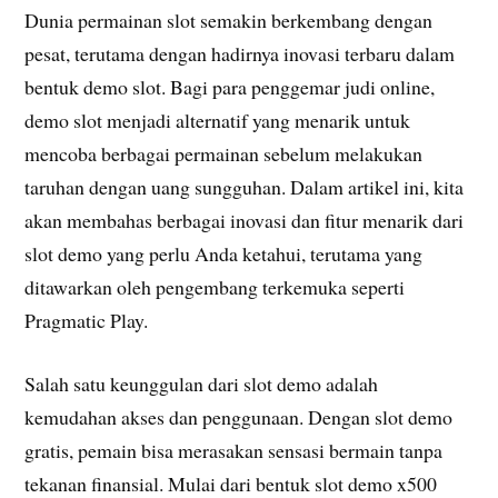
Dunia permainan slot semakin berkembang dengan
pesat, terutama dengan hadirnya inovasi terbaru dalam
bentuk demo slot. Bagi para penggemar judi online,
demo slot menjadi alternatif yang menarik untuk
mencoba berbagai permainan sebelum melakukan
taruhan dengan uang sungguhan. Dalam artikel ini, kita
akan membahas berbagai inovasi dan fitur menarik dari
slot demo yang perlu Anda ketahui, terutama yang
ditawarkan oleh pengembang terkemuka seperti
Pragmatic Play.
Salah satu keunggulan dari slot demo adalah
kemudahan akses dan penggunaan. Dengan slot demo
gratis, pemain bisa merasakan sensasi bermain tanpa
tekanan finansial. Mulai dari bentuk slot demo x500