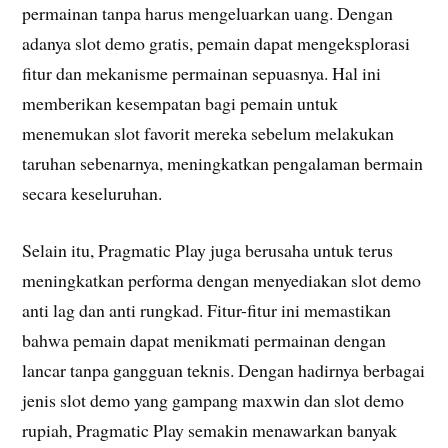
permainan tanpa harus mengeluarkan uang. Dengan
adanya slot demo gratis, pemain dapat mengeksplorasi
fitur dan mekanisme permainan sepuasnya. Hal ini
memberikan kesempatan bagi pemain untuk
menemukan slot favorit mereka sebelum melakukan
taruhan sebenarnya, meningkatkan pengalaman bermain
secara keseluruhan.
Selain itu, Pragmatic Play juga berusaha untuk terus
meningkatkan performa dengan menyediakan slot demo
anti lag dan anti rungkad. Fitur-fitur ini memastikan
bahwa pemain dapat menikmati permainan dengan
lancar tanpa gangguan teknis. Dengan hadirnya berbagai
jenis slot demo yang gampang maxwin dan slot demo
rupiah, Pragmatic Play semakin menawarkan banyak