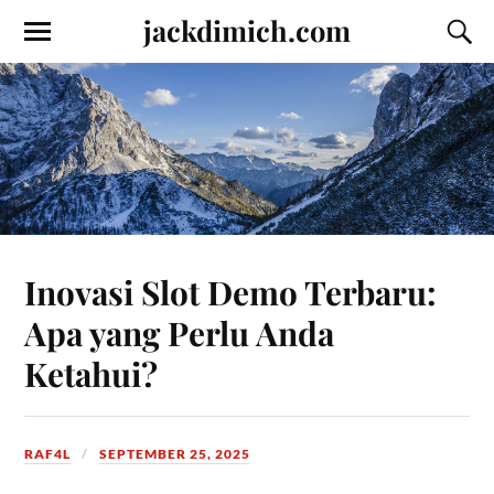
jackdimich.com
Inovasi Slot Demo Terbaru:
Apa yang Perlu Anda
Ketahui?
RAF4L
SEPTEMBER 25, 2025