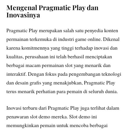
Mengenal Pragmatic Play dan
Inovasinya
Pragmatic Play merupakan salah satu penyedia konten
permainan terkemuka di industri game online. Dikenal
karena komitmennya yang tinggi terhadap inovasi dan
kualitas, perusahaan ini telah berhasil menciptakan
berbagai macam permainan slot yang menarik dan
interaktif. Dengan fokus pada pengembangan teknologi
dan desain grafis yang menakjubkan, Pragmatic Play
terus menarik perhatian para pemain di seluruh dunia.
Inovasi terbaru dari Pragmatic Play juga terlihat dalam
penawaran slot demo mereka. Slot demo ini
memungkinkan pemain untuk mencoba berbagai