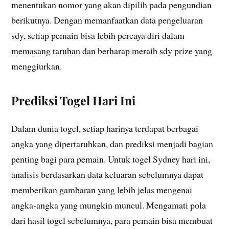
menentukan nomor yang akan dipilih pada pengundian
berikutnya. Dengan memanfaatkan data pengeluaran
sdy, setiap pemain bisa lebih percaya diri dalam
memasang taruhan dan berharap meraih sdy prize yang
menggiurkan.
Prediksi Togel Hari Ini
Dalam dunia togel, setiap harinya terdapat berbagai
angka yang dipertaruhkan, dan prediksi menjadi bagian
penting bagi para pemain. Untuk togel Sydney hari ini,
analisis berdasarkan data keluaran sebelumnya dapat
memberikan gambaran yang lebih jelas mengenai
angka-angka yang mungkin muncul. Mengamati pola
dari hasil togel sebelumnya, para pemain bisa membuat