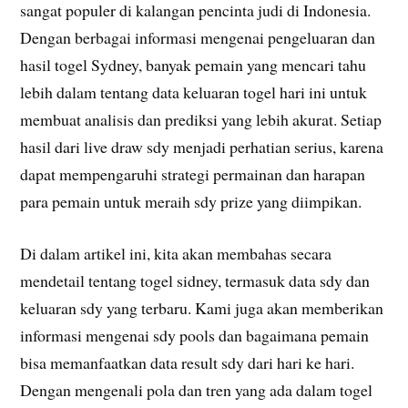
sangat populer di kalangan pencinta judi di Indonesia.
Dengan berbagai informasi mengenai pengeluaran dan
hasil togel Sydney, banyak pemain yang mencari tahu
lebih dalam tentang data keluaran togel hari ini untuk
membuat analisis dan prediksi yang lebih akurat. Setiap
hasil dari live draw sdy menjadi perhatian serius, karena
dapat mempengaruhi strategi permainan dan harapan
para pemain untuk meraih sdy prize yang diimpikan.
Di dalam artikel ini, kita akan membahas secara
mendetail tentang togel sidney, termasuk data sdy dan
keluaran sdy yang terbaru. Kami juga akan memberikan
informasi mengenai sdy pools dan bagaimana pemain
bisa memanfaatkan data result sdy dari hari ke hari.
Dengan mengenali pola dan tren yang ada dalam togel