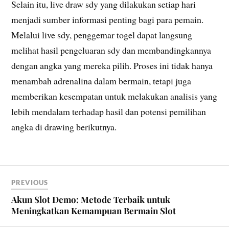
Selain itu, live draw sdy yang dilakukan setiap hari
menjadi sumber informasi penting bagi para pemain.
Melalui live sdy, penggemar togel dapat langsung
melihat hasil pengeluaran sdy dan membandingkannya
dengan angka yang mereka pilih. Proses ini tidak hanya
menambah adrenalina dalam bermain, tetapi juga
memberikan kesempatan untuk melakukan analisis yang
lebih mendalam terhadap hasil dan potensi pemilihan
angka di drawing berikutnya.
PREVIOUS
Akun Slot Demo: Metode Terbaik untuk
Meningkatkan Kemampuan Bermain Slot