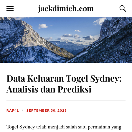
jackdimich.com
Data Keluaran Togel Sydney:
Analisis dan Prediksi
RAF4L
SEPTEMBER 30, 2025
Togel Sydney telah menjadi salah satu permainan yang