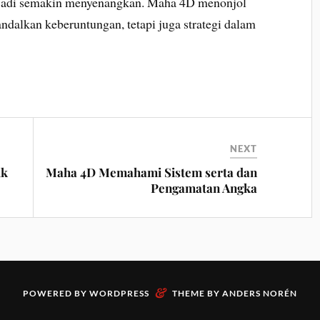
njadi semakin menyenangkan. Maha 4D menonjol
dalkan keberuntungan, tetapi juga strategi dalam
NEXT
ik
Maha 4D Memahami Sistem serta dan
Pengamatan Angka
&
POWERED BY
WORDPRESS
THEME BY
ANDERS NORÉN