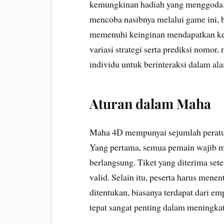
kemungkinan hadiah yang menggoda. 
mencoba nasibnya melalui game ini, b
memenuhi keinginan mendapatkan ke
variasi strategi serta prediksi nomor
individu untuk berinteraksi dalam ala
Aturan dalam Maha
Maha 4D mempunyai sejumlah peratur
Yang pertama, semua pemain wajib 
berlangsung. Tiket yang diterima set
valid. Selain itu, peserta harus men
ditentukan, biasanya terdapat dari e
tepat sangat penting dalam meningk