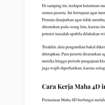
Di samping itu, terdapat ketentuan m
semua peserta. Ini bertujuan agar me
Pemain dianjurkan agar tidak membag
ditentukan pada orang lain, karena i
potensi masalah apabila dilakukan wi
Terakhir, data pengundian bakal dike
ditetapkan. Para peserta disarankan 
mereka hingga periode pengajuan kla
juga wajib diperhatikan, karena setia
Cara Kerja Maha 4D i
Permainan Maha 4D berfungsi melalu