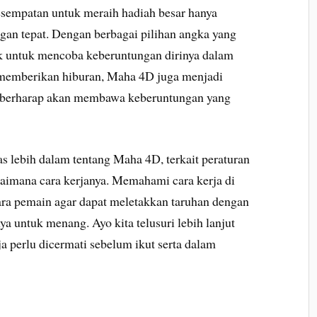
sempatan untuk meraih hadiah besar hanya
an tepat. Dengan berbagai pilihan angka yang
rik untuk mencoba keberuntungan dirinya dalam
memberikan hiburan, Maha 4D juga menjadi
n berharap akan membawa keberuntungan yang
s lebih dalam tentang Maha 4D, terkait peraturan
aimana cara kerjanya. Memahami cara kerja di
ara pemain agar dapat meletakkan taruhan dengan
a untuk menang. Ayo kita telusuri lebih lanjut
 perlu dicermati sebelum ikut serta dalam