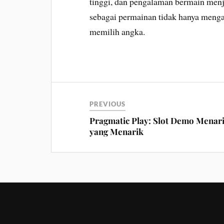
tinggi, dan pengalaman bermain me
sebagai permainan tidak hanya mengan
memilih angka.
PREVIOUS
Pragmatic Play: Slot Demo Menar
yang Menarik