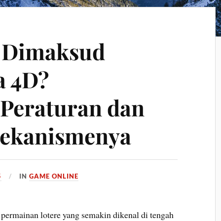
g Dimaksud
a 4D?
 Peraturan dan
Mekanismenya
5
IN
GAME ONLINE
 permainan lotere yang semakin dikenal di tengah